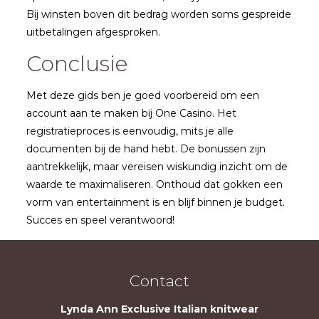
Bij winsten boven dit bedrag worden soms gespreide
uitbetalingen afgesproken.
Conclusie
Met deze gids ben je goed voorbereid om een
account aan te maken bij One Casino. Het
registratieproces is eenvoudig, mits je alle
documenten bij de hand hebt. De bonussen zijn
aantrekkelijk, maar vereisen wiskundig inzicht om de
waarde te maximaliseren. Onthoud dat gokken een
vorm van entertainment is en blijf binnen je budget.
Succes en speel verantwoord!
Contact
Lynda Ann Exclusive Italian knitwear