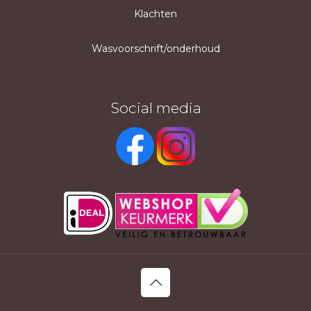
Klachten
Wasvoorschrift/onderhoud
Social media