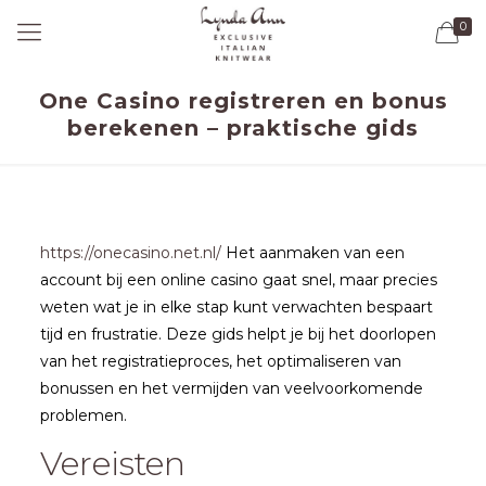
0
One Casino registreren en bonus
berekenen – praktische gids
https://onecasino.net.nl/
Het aanmaken van een
account bij een online casino gaat snel, maar precies
weten wat je in elke stap kunt verwachten bespaart
tijd en frustratie. Deze gids helpt je bij het doorlopen
van het registratieproces, het optimaliseren van
bonussen en het vermijden van veelvoorkomende
problemen.
Vereisten