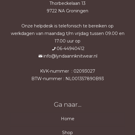
Thorbeckelaan 13
9722 NA Groningen
Onze helpdesk is telefonisch te bereiken op
werkdagen van maandag t/m vrijdag tussen 09.00 en
17.00 uur op
06-44940412
info@lyndaannknitwear.nl
KVK-nummer : 02093027
BTW-nummer : NL001357890B93
Ga naar…
Home
Shop