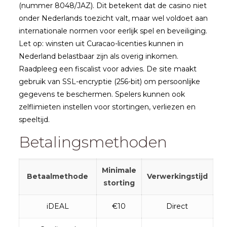
(nummer 8048/JAZ). Dit betekent dat de casino niet
onder Nederlands toezicht valt, maar wel voldoet aan
internationale normen voor eerlijk spel en beveiliging.
Let op: winsten uit Curacao-licenties kunnen in
Nederland belastbaar zijn als overig inkomen.
Raadpleeg een fiscalist voor advies. De site maakt
gebruik van SSL-encryptie (256-bit) om persoonlijke
gegevens te beschermen. Spelers kunnen ook
zelflimieten instellen voor stortingen, verliezen en
speeltijd.
Betalingsmethoden
Minimale
Betaalmethode
Verwerkingstijd
storting
iDEAL
€10
Direct