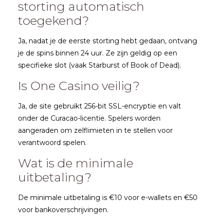
storting automatisch
toegekend?
Ja, nadat je de eerste storting hebt gedaan, ontvang
je de spins binnen 24 uur. Ze zijn geldig op een
specifieke slot (vaak Starburst of Book of Dead).
Is One Casino veilig?
Ja, de site gebruikt 256-bit SSL-encryptie en valt
onder de Curacao-licentie. Spelers worden
aangeraden om zelflimieten in te stellen voor
verantwoord spelen.
Wat is de minimale
uitbetaling?
De minimale uitbetaling is €10 voor e-wallets en €50
voor bankoverschrijvingen.