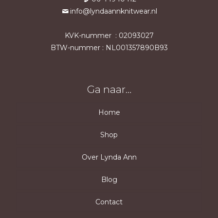
info@lyndaannknitwear.nl
KVK-nummer : 02093027
BTW-nummer : NL001357890B93
Ga naar…
Home
Shop
Over Lynda Ann
Omslagdoeken
Poncho’s
Blog
Sjaals/stola’s
Contact