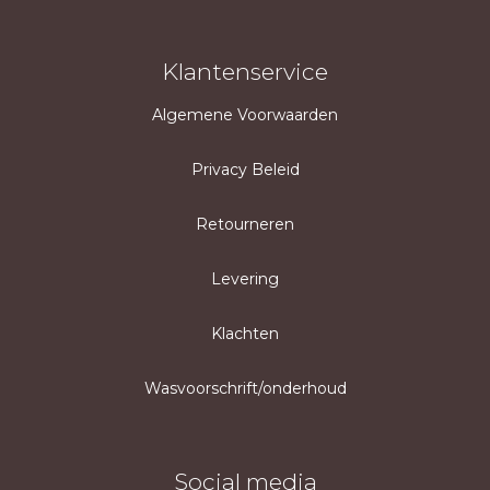
Klantenservice
Algemene Voorwaarden
Privacy Beleid
Retourneren
Levering
Klachten
Wasvoorschrift/onderhoud
Social media