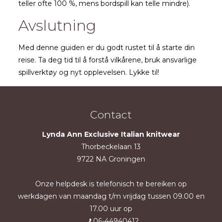
teller ofte 100 %, mens bordspill kan telle mindre).
Avslutning
Med denne guiden er du godt rustet til å starte din
reise. Ta deg tid til å forstå vilkårene, bruk ansvarlige
spillverktøy og nyt opplevelsen. Lykke til!
Contact
Lynda Ann Exclusive Italian knitwear
Thorbeckelaan 13
9722 NA Groningen
Onze helpdesk is telefonisch te bereiken op
werkdagen van maandag t/m vrijdag tussen 09.00 en
17.00 uur op
06-44940412