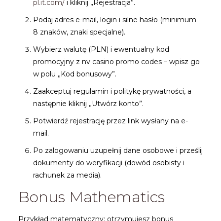
pl.it.com/
i kliknij „Rejestracja”.
Podaj adres e-mail, login i silne hasło (minimum
8 znaków, znaki specjalne).
Wybierz walutę (PLN) i ewentualny kod
promocyjny z nv casino promo codes – wpisz go
w polu „Kod bonusowy”.
Zaakceptuj regulamin i politykę prywatności, a
następnie kliknij „Utwórz konto”.
Potwierdź rejestrację przez link wysłany na e-
mail.
Po zalogowaniu uzupełnij dane osobowe i prześlij
dokumenty do weryfikacji (dowód osobisty i
rachunek za media).
Bonus Mathematics
Przykład matematyczny: otrzymujesz bonus