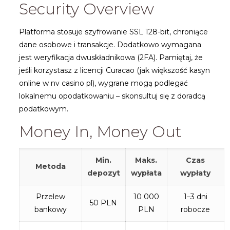
Security Overview
Platforma stosuje szyfrowanie SSL 128-bit, chroniące
dane osobowe i transakcje. Dodatkowo wymagana
jest weryfikacja dwuskładnikowa (2FA). Pamiętaj, że
jeśli korzystasz z licencji Curacao (jak większość kasyn
online w nv casino pl), wygrane mogą podlegać
lokalnemu opodatkowaniu – skonsultuj się z doradcą
podatkowym.
Money In, Money Out
Min.
Maks.
Czas
Metoda
depozyt
wypłata
wypłaty
Przelew
10 000
1–3 dni
50 PLN
bankowy
PLN
robocze