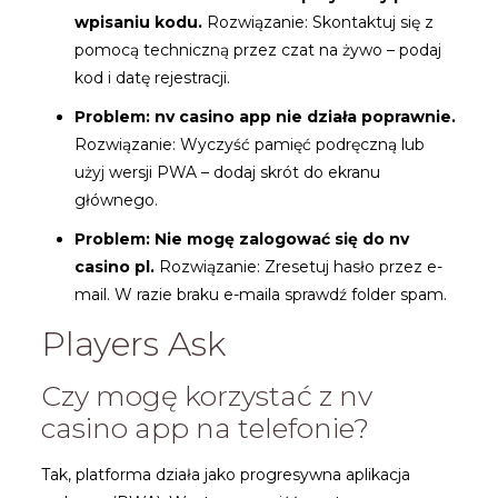
wpisaniu kodu.
Rozwiązanie: Skontaktuj się z
pomocą techniczną przez czat na żywo – podaj
kod i datę rejestracji.
Problem: nv casino app nie działa poprawnie.
Rozwiązanie: Wyczyść pamięć podręczną lub
użyj wersji PWA – dodaj skrót do ekranu
głównego.
Problem: Nie mogę zalogować się do nv
casino pl.
Rozwiązanie: Zresetuj hasło przez e-
mail. W razie braku e-maila sprawdź folder spam.
Players Ask
Czy mogę korzystać z nv
casino app na telefonie?
Tak, platforma działa jako progresywna aplikacja