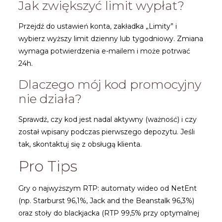
Jak zwiększyć limit wypłat?
Przejdź do ustawień konta, zakładka „Limity” i
wybierz wyższy limit dzienny lub tygodniowy. Zmiana
wymaga potwierdzenia e-mailem i może potrwać
24h.
Dlaczego mój kod promocyjny
nie działa?
Sprawdź, czy kod jest nadal aktywny (ważność) i czy
został wpisany podczas pierwszego depozytu. Jeśli
tak, skontaktuj się z obsługą klienta.
Pro Tips
Gry o najwyższym RTP: automaty wideo od NetEnt
(np. Starburst 96,1%, Jack and the Beanstalk 96,3%)
oraz stoły do blackjacka (RTP 99,5% przy optymalnej