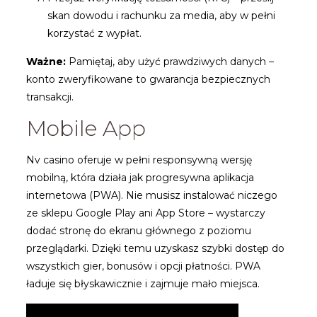
skan dowodu i rachunku za media, aby w pełni
korzystać z wypłat.
Ważne:
Pamiętaj, aby użyć prawdziwych danych –
konto zweryfikowane to gwarancja bezpiecznych
transakcji.
Mobile App
Nv casino oferuje w pełni responsywną wersję
mobilną, która działa jak progresywna aplikacja
internetowa (PWA). Nie musisz instalować niczego
ze sklepu Google Play ani App Store – wystarczy
dodać stronę do ekranu głównego z poziomu
przeglądarki. Dzięki temu uzyskasz szybki dostęp do
wszystkich gier, bonusów i opcji płatności. PWA
ładuje się błyskawicznie i zajmuje mało miejsca.