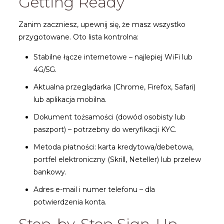
Getting Ready
Zanim zaczniesz, upewnij się, że masz wszystko
przygotowane. Oto lista kontrolna:
Stabilne łącze internetowe – najlepiej WiFi lub
4G/5G.
Aktualna przeglądarka (Chrome, Firefox, Safari)
lub aplikacja mobilna.
Dokument tożsamości (dowód osobisty lub
paszport) – potrzebny do weryfikacji KYC.
Metoda płatności: karta kredytowa/debetowa,
portfel elektroniczny (Skrill, Neteller) lub przelew
bankowy.
Adres e-mail i numer telefonu – dla
potwierdzenia konta.