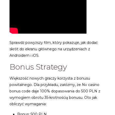
Sprawdź powyższy film, który pokazuje, jak dodać
skrót do ekranu głównego na urządzeniach z
Androidem i iOS.
Bonus Strategy
Większość nowych graczy korzysta z bonusu
powitalnego. Dla przykładu, załóżmy, że Nv casino
bonus code daje 100% dopasowania do 500 PLN z
wymogiem obrotu 35-krotnością bonusu. Oto jak
obliczyć wymagania:
Bonus: 500 PLN