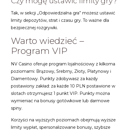
Czy mogę ustawić limity gry?
Tak, w sekcji „Odpowiedzialna gra” możesz ustawić
limity depozytów, strat i czasu gry. To ważne dla
bezpiecznej rozgrywki.
Warto wiedzieć –
Program VIP
NV Casino oferuje program lojalnościowy z kilkoma
poziomami: Brązowy, Srebrny, Złoty, Platynowy i
Diamentowy. Punkty zdobywasz za każdy
postawiony zakład: za każde 10 PLN postawione w
slotach otrzymujesz 1 punkt VIP. Punkty można
wymieniać na bonusy gotówkowe lub darmowe
spiny.
Korzyści na wyższych poziomach obejmują wyższe
limity wypłat, spersonalizowane bonusy, szybsze