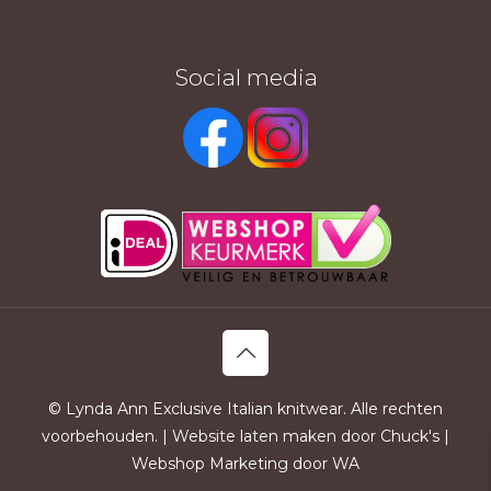
Social media
© Lynda Ann Exclusive Italian knitwear. Alle rechten
voorbehouden. |
Website laten maken
door Chuck's |
Webshop Marketing door WA