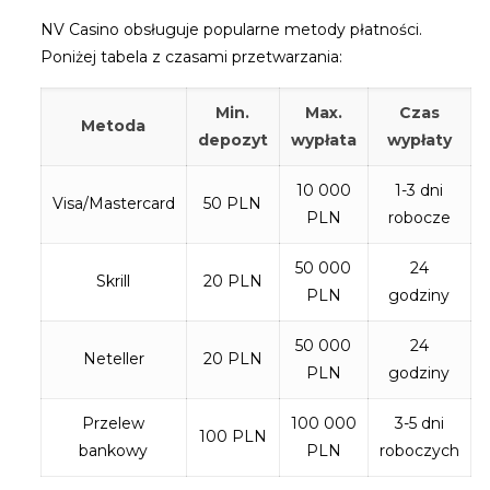
NV Casino obsługuje popularne metody płatności.
Poniżej tabela z czasami przetwarzania:
Min.
Max.
Czas
Metoda
depozyt
wypłata
wypłaty
10 000
1-3 dni
Visa/Mastercard
50 PLN
PLN
robocze
50 000
24
Skrill
20 PLN
PLN
godziny
50 000
24
Neteller
20 PLN
PLN
godziny
Przelew
100 000
3-5 dni
100 PLN
bankowy
PLN
roboczych