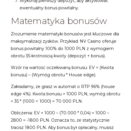
Wykonaj pierwszy depozyt, aby aktywować
ewentualny bonus powitalny.
Matematyka bonusów
Zrozumienie matematyki bonusów jest kluczowe dla
maksymalizacji zysków. Przykład: NV Casino oferuje
bonus powitalny 100% do 1000 PLN z wymogiem
obrotu 35-krotnością kwoty (depozyt + bonus).
Wzór na wartość oczekiwaną bonusu: EV = (Kwota
bonusu) – (Wymóg obrotu * House edge).
Zakładamy, że grasz w automat o RTP 96% (house
edge 4%). Kwota bonusu = 1000 PLN, wymóg obrotu
= 35 * (1000 + 1000) = 70 000 PLN.
Obliczenia: EV = 1000 – (70 000 * 0,04) = 1000 –
2800 = -1800 PLN. Oznacza to, że statystycznie
tracisz 1800 PLN. Aby bonus był opłacalny, musisz