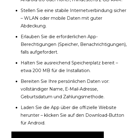
Stellen Sie eine stabile Internetverbindung sicher
– WLAN oder mobile Daten mit guter
Abdeckung.
Erlauben Sie die erforderlichen App-
Berechtigungen (Speicher, Benachrichtigungen),
falls aufgefordert.
Halten Sie ausreichend Speicherplatz bereit –
etwa 200 MB für die Installation.
Bereiten Sie Ihre persönlichen Daten vor:
vollständiger Name, E-Mail-Adresse,
Geburtsdatum und Zahlungsmethode.
Laden Sie die App über die offizielle Website
herunter – klicken Sie auf den Download-Button
für Android.