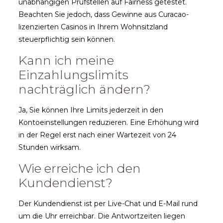
unabhängigen Prüfstellen auf Fairness getestet.
Beachten Sie jedoch, dass Gewinne aus Curacao-
lizenzierten Casinos in Ihrem Wohnsitzland
steuerpflichtig sein können.
Kann ich meine
Einzahlungslimits
nachträglich ändern?
Ja, Sie können Ihre Limits jederzeit in den
Kontoeinstellungen reduzieren. Eine Erhöhung wird
in der Regel erst nach einer Wartezeit von 24
Stunden wirksam.
Wie erreiche ich den
Kundendienst?
Der Kundendienst ist per Live-Chat und E-Mail rund
um die Uhr erreichbar. Die Antwortzeiten liegen