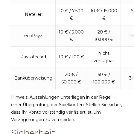
10 € / 7.500
10 € / 15.000
S
Neteller
€
€
10 € / 5.000
20 € /
ecoPayz
1
€
10.000 €
Nicht
Paysafecard
10 € / 100 €
verfügbar
20 € /
50 € /
Banküberweisung
3
50.000 €
100.000 €
Hinweis: Auszahlungen unterliegen in der Regel
einer Überprüfung der Spielkonten. Stellen Sie sicher,
dass Ihr Konto vollständig verifiziert ist, um
Verzögerungen zu vermeiden.
Sicherheit