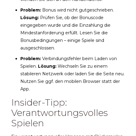
Problem:
Bonus wird nicht gutgeschrieben.
Lösung:
Prüfen Sie, ob der Bonuscode
eingegeben wurde und die Einzahlung die
Mindestanforderung erfüllt. Lesen Sie die
Bonusbedingungen – einige Spiele sind
ausgeschlossen.
Problem:
Verbindungsfehler beim Laden von
Spielen.
Lösung:
Wechseln Sie zu einem
stabileren Netzwerk oder laden Sie die Seite neu.
Nutzen Sie ggf. den mobilen Browser statt der
App.
Insider-Tipp:
Verantwortungsvolles
Spielen