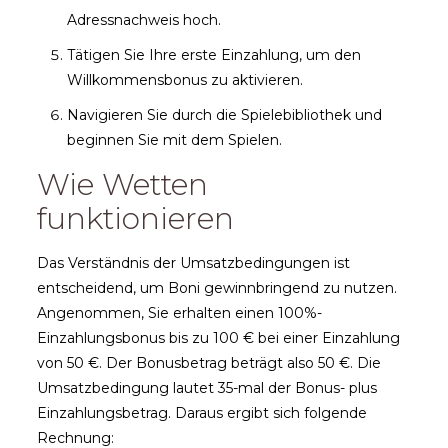
Adressnachweis hoch.
Tätigen Sie Ihre erste Einzahlung, um den
Willkommensbonus zu aktivieren.
Navigieren Sie durch die Spielebibliothek und
beginnen Sie mit dem Spielen.
Wie Wetten
funktionieren
Das Verständnis der Umsatzbedingungen ist
entscheidend, um Boni gewinnbringend zu nutzen.
Angenommen, Sie erhalten einen 100%-
Einzahlungsbonus bis zu 100 € bei einer Einzahlung
von 50 €. Der Bonusbetrag beträgt also 50 €. Die
Umsatzbedingung lautet 35-mal der Bonus- plus
Einzahlungsbetrag. Daraus ergibt sich folgende
Rechnung: