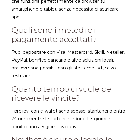
che funziona perfettamente da browser su
smartphone e tablet, senza necessità di scaricare
app.
Quali sono i metodi di
pagamento accettati?
Puoi depositare con Visa, Mastercard, Skrill, Neteller,
PayPal, bonifico bancario e altre soluzioni locali. I
prelievi sono possibili con gli stessi metodi, salvo
restrizioni.
Quanto tempo ci vuole per
ricevere le vincite?
I prelievi con e-wallet sono spesso istantanei o entro
24 ore, mentre le carte richiedono 1-3 giorni e i
bonifici fino a 5 giorni lavorativi.
Novibet è sicuro e legale in