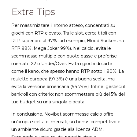
Extra Tips
Per massimizzare il ritorno atteso, concentrati su
giochi con RTP elevato. Tra le slot, cerca titoli con
RTP superiore al 97% (ad esempio, Blood Suckers ha
RTP 98%, Mega Joker 99%). Nel calcio, evita le
scommesse multiple con quote basse e preferisci i
mercati 1X2 o Under/Over. Evita i giochi di carte
come il keno, che spesso hanno RTP sotto il 90%. La
roulette europea (97,3%) è una buona scelta, ma
evita la versione americana (94,74%). Infine, gestisci il
bankroll con criterio: non scommettere più del 5% del
tuo budget su una singola giocata.
In conclusione, Novibet scommesse calcio offre
un’ampia scelta di mercati, un bonus competitivo e
un ambiente sicuro grazie alla licenza ADM.