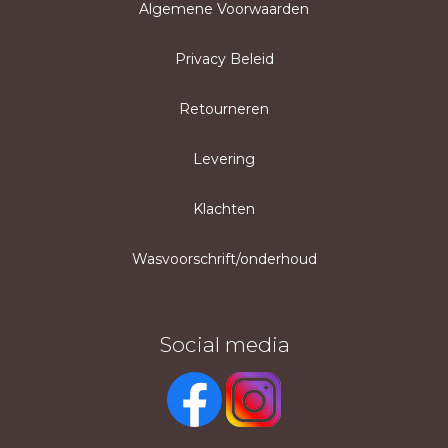
Algemene Voorwaarden
Privacy Beleid
Retourneren
Levering
Klachten
Wasvoorschrift/onderhoud
Social media