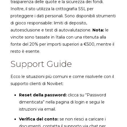
trasparenza delle quote e la sicurezza dei fondi.
Inoltre, il sito utilizza la crittografia SSL per
proteggere i dati personali. Sono disponibili strumenti
di gioco responsabile: limiti di deposito,
autoesclusione e test di autovalutazione.
Nota:
le
vincite sono tassate in Italia con una ritenuta alla
fonte del 20% per importi superiori a €500, mentre il
resto è esente.
Support Guide
Ecco le situazioni più comuni e come risolverle con il
supporto clienti di Novibet:
Reset della password:
clicca su “Password
dimenticata” nella pagina di login e segui le
istruzioni via email.
Verifica del conto:
se non riesci a caricare i
documenti, contatta il supporto via chat per