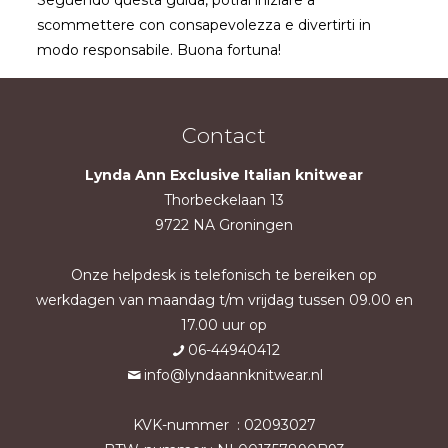
Seguendo questa guida, potrai iniziare a
scommettere con consapevolezza e divertirti in
modo responsabile. Buona fortuna!
Contact
Lynda Ann Exclusive Italian knitwear
Thorbeckelaan 13
9722 NA Groningen
Onze helpdesk is telefonisch te bereiken op
werkdagen van maandag t/m vrijdag tussen 09.00 en
17.00 uur op
06-44940412
info@lyndaannknitwear.nl
KVK-nummer : 02093027