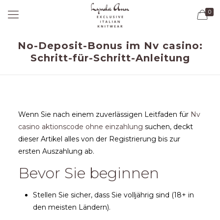
0
No-Deposit-Bonus im Nv casino:
Schritt-für-Schritt-Anleitung
Wenn Sie nach einem zuverlässigen Leitfaden für
Nv
casino aktionscode ohne einzahlung
suchen, deckt
dieser Artikel alles von der Registrierung bis zur
ersten Auszahlung ab.
Bevor Sie beginnen
Stellen Sie sicher, dass Sie volljährig sind (18+ in
den meisten Ländern).