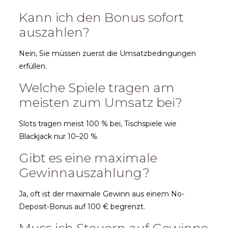
Kann ich den Bonus sofort
auszahlen?
Nein, Sie müssen zuerst die Umsatzbedingungen
erfüllen.
Welche Spiele tragen am
meisten zum Umsatz bei?
Slots tragen meist 100 % bei, Tischspiele wie
Blackjack nur 10–20 %.
Gibt es eine maximale
Gewinnauszahlung?
Ja, oft ist der maximale Gewinn aus einem No-
Deposit-Bonus auf 100 € begrenzt.