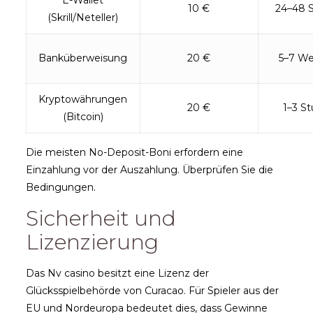
E-Wallet
10 €
24–48 
(Skrill/Neteller)
Banküberweisung
20 €
5–7 We
Kryptowährungen
20 €
1–3 S
(Bitcoin)
Die meisten No-Deposit-Boni erfordern eine
Einzahlung vor der Auszahlung. Überprüfen Sie die
Bedingungen.
Sicherheit und
Lizenzierung
Das Nv casino besitzt eine Lizenz der
Glücksspielbehörde von Curacao. Für Spieler aus der
EU und Nordeuropa bedeutet dies, dass Gewinne