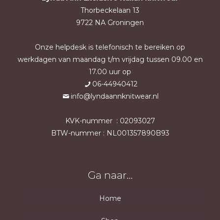
Thorbeckelaan 13
9722 NA Groningen
Onze helpdesk is telefonisch te bereiken op
werkdagen van maandag t/m vrijdag tussen 09.00 en
17.00 uur op
06-44940412
info@lyndaannknitwear.nl
KVK-nummer : 02093027
BTW-nummer : NL001357890B93
Ga naar…
Home