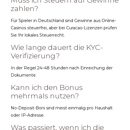
Muss ich Steuern auf Gewinne
zahlen?
Für Spieler in Deutschland sind Gewinne aus Online-
Casinos steuerfrei, aber bei Curacao-Lizenzen prüfen
Sie Ihr lokales Steuerrecht.
Wie lange dauert die KYC-
Verifizierung?
In der Regel 24–48 Stunden nach Einreichung der
Dokumente.
Kann ich den Bonus
mehrmals nutzen?
No-Deposit-Boni sind meist einmalig pro Haushalt
oder IP-Adresse.
Was passiert, wenn ich die