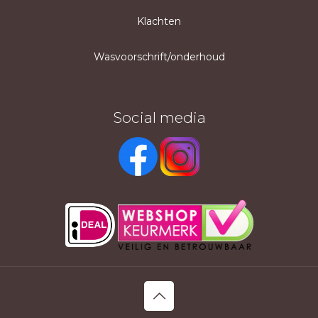
Klachten
Wasvoorschrift/onderhoud
Social media