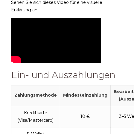
Sehen Sie sich dieses Video für eine visuelle
Erklärung an:
Ein- und Auszahlungen
Bearbeit
Zahlungsmethode
Mindesteinzahlung
(Ausza
Kreditkarte
10 €
3–5 We
(Visa/Mastercard)