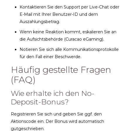
Kontaktieren Sie den Support per Live-Chat oder
E-Mail mit Ihrer Benutzer-ID und dem
Auszahlungsbetrag.
Wenn keine Reaktion kommt, eskalieren Sie an
die Aufsichtsbehörde (Curacao eGaming).
Notieren Sie sich alle Kommunikationsprotokolle
für den Fall einer Beschwerde.
Häufig gestellte Fragen
(FAQ)
Wie erhalte ich den No-
Deposit-Bonus?
Registrieren Sie sich und geben Sie ggf. den
Aktionscode ein. Der Bonus wird automatisch
gutgeschrieben.