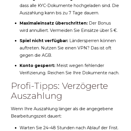
dass alle KYC-Dokumente hochgeladen sind. Die
Auszahlung kann bis zu 7 Tage dauern.
Maximaleinsatz überschritten:
Der Bonus
wird annulliert. Vermeiden Sie Einsätze über 5 €.
Spiel nicht verfügbar:
Ländersperren können
auftreten. Nutzen Sie einen VPN? Das ist oft
gegen die AGB.
Konto gesperrt:
Meist wegen fehlender
Verifizierung. Reichen Sie Ihre Dokumente nach.
Profi-Tipps: Verzögerte
Auszahlung
Wenn Ihre Auszahlung länger als die angegebene
Bearbeitungszeit dauert:
Warten Sie 24–48 Stunden nach Ablauf der Frist.