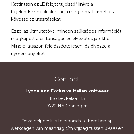
Kattintson az „Elfelejtett jelszó” linkre a
bejelentkezési oldalon, adja meg e-mail címét, és
kövesse az utasításokat.
Ezzel az útmutatóval minden szükséges információt
megkapott a biztonságos és élvezetes játékhoz.
Mindig játsszon felelősségteljesen, és élvezze a
nyereményeket!
Contact
Lynda Ann Exclusive Italian knitwear
Thorbeckelaan 13
9722 NA Groningen
Onze helpdesk is telefonisch te bereiken op
werkdagen van maandag t/m vrijdag tussen 09.00 en