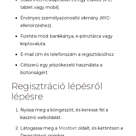
tablet vagy mobil).
Érvényes személyazonosító okmány (KYC-
ellenőrzéshez).
Fizetési mód: bankkártya, e-pénztárca vagy
kriptovaluta.
E-mail cím és telefonszám a regisztrációhoz.
Célszerű egy jelszókezelő használata a
biztonságért.
Regisztráció lépésről
lépésre
Nyissa meg a böngészőt, és keresse fel a
kaszinó weboldalát.
Látogassa meg a
Mostbet
oldalt, és kattintson a
Regisztráció gombra.