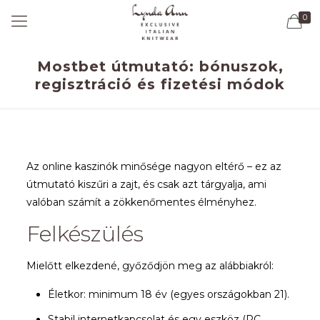
0
Mostbet útmutató: bónuszok,
regisztráció és fizetési módok
Az online kaszinók minősége nagyon eltérő – ez az
útmutató kiszűri a zajt, és csak azt tárgyalja, ami
valóban számít a zökkenőmentes élményhez.
Felkészülés
Mielőtt elkezdené, győződjön meg az alábbiakról:
Életkor: minimum 18 év (egyes országokban 21).
Stabil internetkapcsolat és egy eszköz (PC,