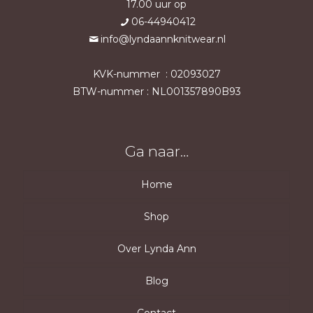
17.00 uur op
06-44940412
info@lyndaannknitwear.nl
KVK-nummer : 02093027
BTW-nummer : NL001357890B93
Ga naar…
Home
Shop
Over Lynda Ann
Omslagdoeken
Poncho’s
Blog