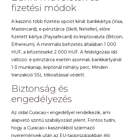
fizetési módok
A kaszinó több fizetési opciót kínál: bankkártya (Visa,
Mastercard), e-pénztárca (Skrill, Neteller), előre
fizetett kártya (Paysafecard) és kriptovaluta (Bitcoin,
Ethereum). A minimális befizetés általában 1 000
HUF, a kifizetéseké 2 000 HUF. A feldolgozási idő
változó: e-pénztárca esetén azonnali, bankkártyánál
1-3 munkanap, kriptónál néhány perc. Minden
tranzakció SSL titkosítással védett.
Biztonság és
engedélyezés
Az oldal Curacao-i engedéllyel rendelkezik, ami
alapvető szintű szabályozást jelent. Fontos tudni,
hogy a Curacao-i kaszinókból származó
nyeremények után az EU-tagországokban élő