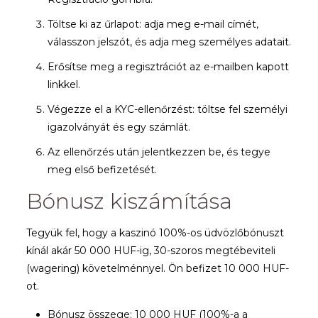
Töltse ki az űrlapot: adja meg e-mail címét,
válasszon jelszót, és adja meg személyes adatait.
Erősítse meg a regisztrációt az e-mailben kapott
linkkel.
Végezze el a KYC-ellenőrzést: töltse fel személyi
igazolványát és egy számlát.
Az ellenőrzés után jelentkezzen be, és tegye
meg első befizetését.
Bónusz kiszámítása
Tegyük fel, hogy a kaszinó 100%-os üdvözlőbónuszt
kínál akár 50 000 HUF-ig, 30-szoros megtébeviteli
(wagering) követelménnyel. Ön befizet 10 000 HUF-
ot.
Bónusz összege: 10 000 HUF (100%-a a