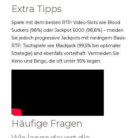
Extra Tipps
Spiele mit dem besten RTP: Video-Slots wie Blood
Suckers (98%) oder Jackpot 6000 (98,8%) – meiden
Sie jedoch progressive Jackpots mit niedrigem Basis-
RTP. Tischspiele wie Blackjack (99,5% bei optimaler
Strategie) sind ebenfalls vorteilhaft. Vermeiden Sie
Keno und Bingo, die oft unter 95% liegen.
Häufige Fragen
Wie lange dauert die