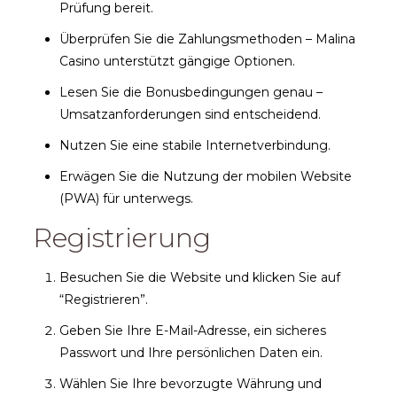
Prüfung bereit.
Überprüfen Sie die Zahlungsmethoden – Malina
Casino unterstützt gängige Optionen.
Lesen Sie die Bonusbedingungen genau –
Umsatzanforderungen sind entscheidend.
Nutzen Sie eine stabile Internetverbindung.
Erwägen Sie die Nutzung der mobilen Website
(PWA) für unterwegs.
Registrierung
Besuchen Sie die Website und klicken Sie auf
“Registrieren”.
Geben Sie Ihre E-Mail-Adresse, ein sicheres
Passwort und Ihre persönlichen Daten ein.
Wählen Sie Ihre bevorzugte Währung und