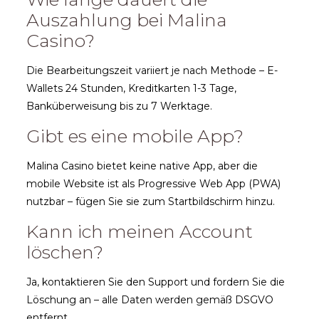
Auszahlung bei Malina
Casino?
Die Bearbeitungszeit variiert je nach Methode – E-
Wallets 24 Stunden, Kreditkarten 1-3 Tage,
Banküberweisung bis zu 7 Werktage.
Gibt es eine mobile App?
Malina Casino bietet keine native App, aber die
mobile Website ist als Progressive Web App (PWA)
nutzbar – fügen Sie sie zum Startbildschirm hinzu.
Kann ich meinen Account
löschen?
Ja, kontaktieren Sie den Support und fordern Sie die
Löschung an – alle Daten werden gemäß DSGVO
entfernt.