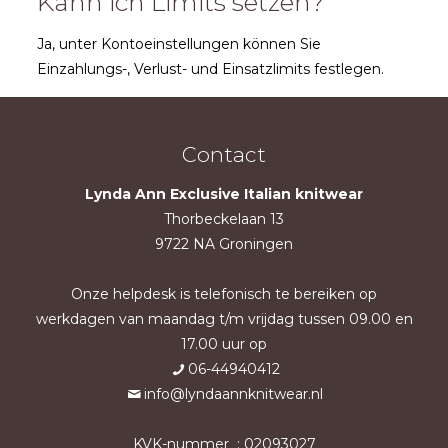
Kann ich Limits setzen?
Ja, unter Kontoeinstellungen können Sie
Einzahlungs-, Verlust- und Einsatzlimits festlegen.
Contact
Lynda Ann Exclusive Italian knitwear
Thorbeckelaan 13
9722 NA Groningen
Onze helpdesk is telefonisch te bereiken op
werkdagen van maandag t/m vrijdag tussen 09.00 en
17.00 uur op
06-44940412
info@lyndaannknitwear.nl
KVK-nummer : 02093027