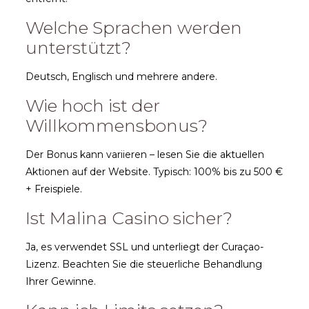
Welche Sprachen werden
unterstützt?
Deutsch, Englisch und mehrere andere.
Wie hoch ist der
Willkommensbonus?
Der Bonus kann variieren – lesen Sie die aktuellen
Aktionen auf der Website. Typisch: 100% bis zu 500 €
+ Freispiele.
Ist Malina Casino sicher?
Ja, es verwendet SSL und unterliegt der Curaçao-
Lizenz. Beachten Sie die steuerliche Behandlung
Ihrer Gewinne.