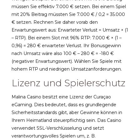
müssen Sie effektiv 7.000 € setzen. Bei einem Spiel
mit 20% Beitrag müssten Sie 7.000 € / 0,2 = 35.000
€ setzen. Rechnen Sie daher vorab den
Erwartungswert aus: Erwarteter Verlust = Umsatz × (1
– RTP). Bei einem Slot mit 96% RTP: 7.000 € × (1 –
0,96) = 280 € erwarteter Verlust. Ihr Bonusgewinn
nach Umsatz wäre also 100 € – 280 € = -180 €
(negativer Erwartungswert). Wählen Sie Spiele mit
hohem RTP und niedrigen Umsatzanforderungen.
Lizenz und Spielerschutz
Malina Casino besitzt eine Lizenz der Curaçao
eGaming. Dies bedeutet, dass es grundlegende
Sicherheitsstandards gibt, aber Gewinne können in
Ihrem Heimatland steuerpflichtig sein. Das Casino
verwendet SSL-Verschlüsselung und setzt
verantwortungsvolles Spielen um, z. B.