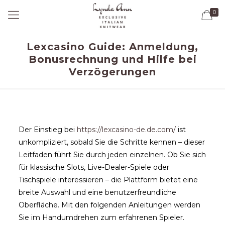
0
Lexcasino Guide: Anmeldung,
Bonusrechnung und Hilfe bei
Verzögerungen
Der Einstieg bei
https://lexcasino-de.de.com/
ist
unkompliziert, sobald Sie die Schritte kennen – dieser
Leitfaden führt Sie durch jeden einzelnen. Ob Sie sich
für klassische Slots, Live-Dealer-Spiele oder
Tischspiele interessieren – die Plattform bietet eine
breite Auswahl und eine benutzerfreundliche
Oberfläche. Mit den folgenden Anleitungen werden
Sie im Handumdrehen zum erfahrenen Spieler.