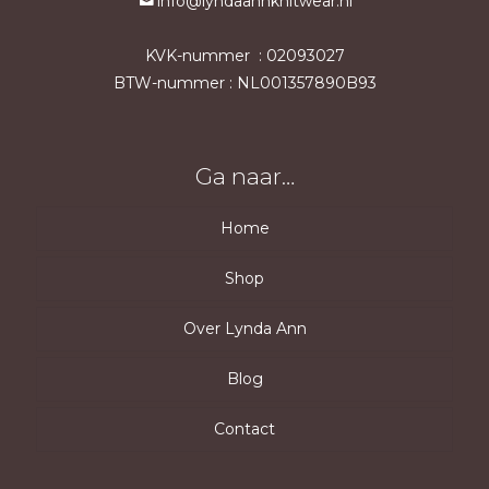
info@lyndaannknitwear.nl
KVK-nummer : 02093027
BTW-nummer : NL001357890B93
Ga naar…
Home
Shop
Over Lynda Ann
Omslagdoeken
Poncho’s
Blog
Sjaals/stola’s
Contact