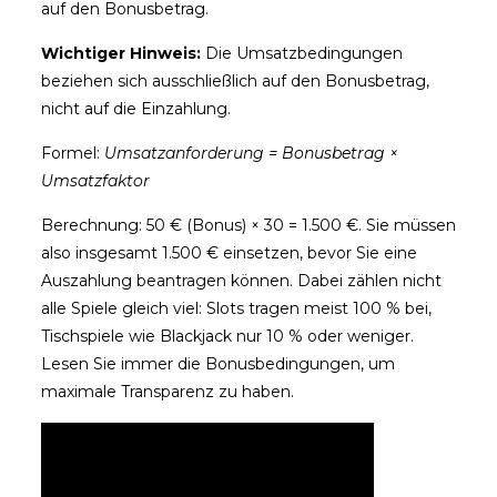
auf den Bonusbetrag.
Wichtiger Hinweis:
Die Umsatzbedingungen
beziehen sich ausschließlich auf den Bonusbetrag,
nicht auf die Einzahlung.
Formel:
Umsatzanforderung = Bonusbetrag ×
Umsatzfaktor
Berechnung: 50 € (Bonus) × 30 = 1.500 €. Sie müssen
also insgesamt 1.500 € einsetzen, bevor Sie eine
Auszahlung beantragen können. Dabei zählen nicht
alle Spiele gleich viel: Slots tragen meist 100 % bei,
Tischspiele wie Blackjack nur 10 % oder weniger.
Lesen Sie immer die Bonusbedingungen, um
maximale Transparenz zu haben.