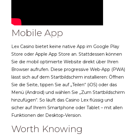
Mobile App
Lex Casino bietet keine native App im Google Play
Store oder Apple App Store an. Stattdessen können
Sie die mobil optimierte Website direkt über Ihren
Browser aufrufen. Diese progressive Web-App (PWA)
lässt sich auf dem Startbildschirm installieren: Öffnen
Sie die Seite, tippen Sie auf „Teilen“ (iOS) oder das
Menü (Android) und wählen Sie „Zum Startbildschirm
hinzufügen“. So läuft das Casino Lex flüssig und
sicher auf Ihrem Smartphone oder Tablet – mit allen
Funktionen der Desktop-Version.
Worth Knowing