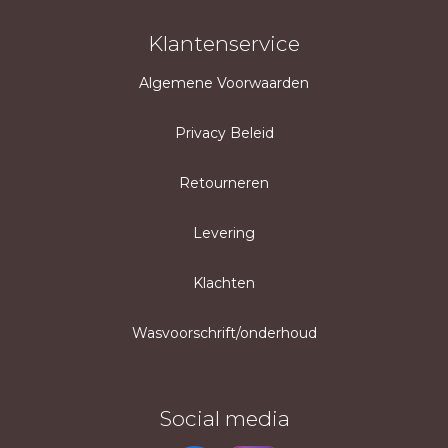
Klantenservice
Algemene Voorwaarden
Privacy Beleid
Retourneren
Levering
Klachten
Wasvoorschrift/onderhoud
Social media