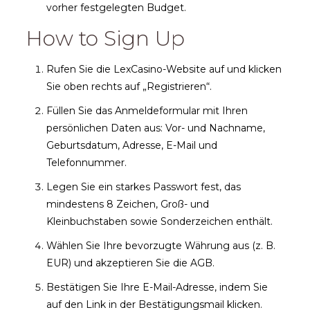
vorher festgelegten Budget.
How to Sign Up
Rufen Sie die LexCasino-Website auf und klicken
Sie oben rechts auf „Registrieren“.
Füllen Sie das Anmeldeformular mit Ihren
persönlichen Daten aus: Vor- und Nachname,
Geburtsdatum, Adresse, E-Mail und
Telefonnummer.
Legen Sie ein starkes Passwort fest, das
mindestens 8 Zeichen, Groß- und
Kleinbuchstaben sowie Sonderzeichen enthält.
Wählen Sie Ihre bevorzugte Währung aus (z. B.
EUR) und akzeptieren Sie die AGB.
Bestätigen Sie Ihre E-Mail-Adresse, indem Sie
auf den Link in der Bestätigungsmail klicken.