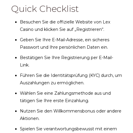
Quick Checklist
Besuchen Sie die offizielle Website von Lex
Casino und klicken Sie auf „Registrieren“.
Geben Sie Ihre E-Mail-Adresse, ein sicheres
Passwort und Ihre persönlichen Daten ein.
Bestätigen Sie Ihre Registrierung per E-Mail-
Link.
Führen Sie die Identitätsprüfung (KYC) durch, um
Auszahlungen zu ermöglichen.
Wählen Sie eine Zahlungsmethode aus und
tätigen Sie Ihre erste Einzahlung.
Nutzen Sie den Willkommensbonus oder andere
Aktionen.
Spielen Sie verantwortungsbewusst mit einem