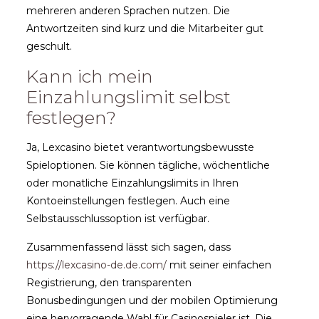
mehreren anderen Sprachen nutzen. Die
Antwortzeiten sind kurz und die Mitarbeiter gut
geschult.
Kann ich mein
Einzahlungslimit selbst
festlegen?
Ja, Lexcasino bietet verantwortungsbewusste
Spieloptionen. Sie können tägliche, wöchentliche
oder monatliche Einzahlungslimits in Ihren
Kontoeinstellungen festlegen. Auch eine
Selbstausschlussoption ist verfügbar.
Zusammenfassend lässt sich sagen, dass
https://lexcasino-de.de.com/
mit seiner einfachen
Registrierung, den transparenten
Bonusbedingungen und der mobilen Optimierung
eine hervorragende Wahl für Casinospieler ist. Die