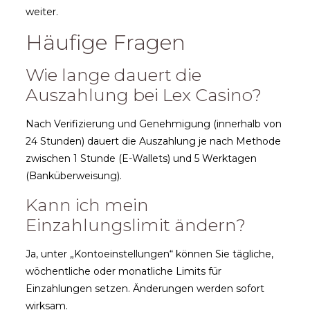
weiter.
Häufige Fragen
Wie lange dauert die
Auszahlung bei Lex Casino?
Nach Verifizierung und Genehmigung (innerhalb von
24 Stunden) dauert die Auszahlung je nach Methode
zwischen 1 Stunde (E-Wallets) und 5 Werktagen
(Banküberweisung).
Kann ich mein
Einzahlungslimit ändern?
Ja, unter „Kontoeinstellungen“ können Sie tägliche,
wöchentliche oder monatliche Limits für
Einzahlungen setzen. Änderungen werden sofort
wirksam.