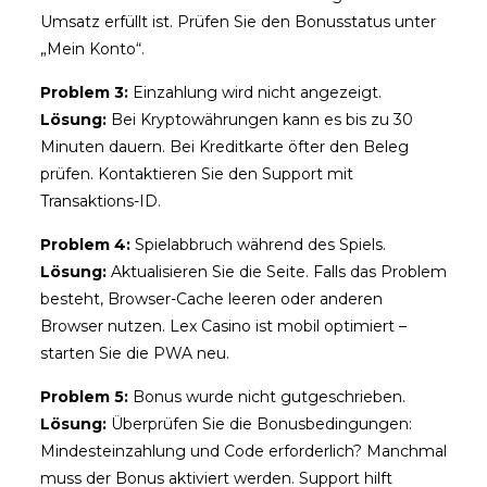
Umsatz erfüllt ist. Prüfen Sie den Bonusstatus unter
„Mein Konto“.
Problem 3:
Einzahlung wird nicht angezeigt.
Lösung:
Bei Kryptowährungen kann es bis zu 30
Minuten dauern. Bei Kreditkarte öfter den Beleg
prüfen. Kontaktieren Sie den Support mit
Transaktions-ID.
Problem 4:
Spielabbruch während des Spiels.
Lösung:
Aktualisieren Sie die Seite. Falls das Problem
besteht, Browser-Cache leeren oder anderen
Browser nutzen. Lex Casino ist mobil optimiert –
starten Sie die PWA neu.
Problem 5:
Bonus wurde nicht gutgeschrieben.
Lösung:
Überprüfen Sie die Bonusbedingungen:
Mindesteinzahlung und Code erforderlich? Manchmal
muss der Bonus aktiviert werden. Support hilft