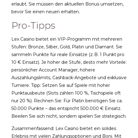
erlaubt. Sie müssen den aktuellen Bonus umsetzen,
bevor Sie einen neuen erhalten.
Pro-Tipps
Lex Casino bietet ein VIP-Programm mit mehreren
Stufen: Bronze, Silber, Gold, Platin und Diamant. Sie
sammeln Punkte für reale Einsätze (z. B. 1 Punkt pro
10 € Einsatz). Je höher die Stufe, desto mehr Vorteile:
persönlicher Account Manager, höhere
Auszahlungslimits, Cashback-Angebote und exklusive
Turniere. Tipp: Setzen Sie auf Spiele mit hoher
Punktausbeute (Slots zählen 100 %, Tischspiele oft
nur 20 %). Rechnen Sie: Für Platin benötigen Sie ca.
50.000 Punkte – das entspricht 500.000 € Einsatz.
Beeilen Sie sich nicht, sondern spielen Sie strategisch.
Zusammenfassend: Lex Casino bietet ein solides
Erlebnis mit vielen Zahlungsoptionen und Boni. Mit