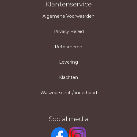
Klantenservice
Algemene Voorwaarden
Privacy Beleid
Retourneren
Levering
Klachten
Wasvoorschrift/onderhoud
Social media