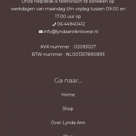
Onze helpdesk is telefonisch te bereiken op
werkdagen van maandag t/m vrijdag tussen 09.00 en
17.00 uur op
06-44940412
info@lyndaannknitwear.nl
KVK-nummer : 02093027
BTW-nummer : NL001357890B93
Ga naar…
Home
Shop
Over Lynda Ann
Omslagdoeken