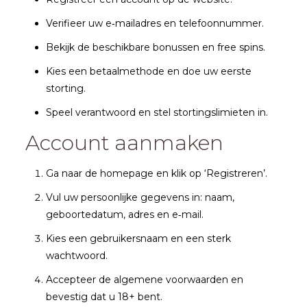
Verifieer uw e‑mailadres en telefoonnummer.
Bekijk de beschikbare bonussen en free spins.
Kies een betaalmethode en doe uw eerste
storting.
Speel verantwoord en stel stortingslimieten in.
Account aanmaken
Ga naar de homepage en klik op ‘Registreren’.
Vul uw persoonlijke gegevens in: naam,
geboortedatum, adres en e‑mail.
Kies een gebruikersnaam en een sterk
wachtwoord.
Accepteer de algemene voorwaarden en
bevestig dat u 18+ bent.