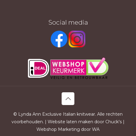
Social media
© Lynda Ann Exclusive Italian knitwear. Alle rechten
voorbehouden. |
Website laten maken
door Chuck's |
Webshop Marketing door WA