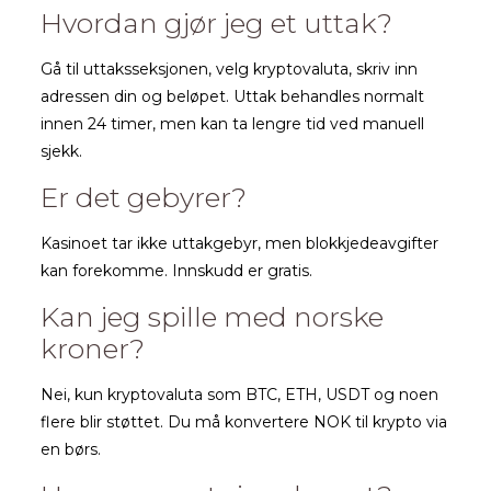
Hvordan gjør jeg et uttak?
Gå til uttaksseksjonen, velg kryptovaluta, skriv inn
adressen din og beløpet. Uttak behandles normalt
innen 24 timer, men kan ta lengre tid ved manuell
sjekk.
Er det gebyrer?
Kasinoet tar ikke uttakgebyr, men blokkjedeavgifter
kan forekomme. Innskudd er gratis.
Kan jeg spille med norske
kroner?
Nei, kun kryptovaluta som BTC, ETH, USDT og noen
flere blir støttet. Du må konvertere NOK til krypto via
en børs.