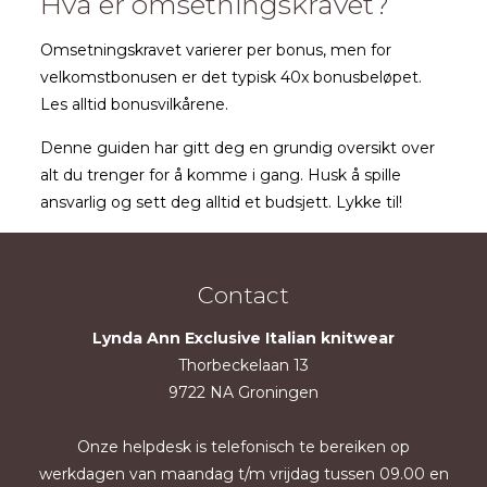
Hva er omsetningskravet?
Omsetningskravet varierer per bonus, men for
velkomstbonusen er det typisk 40x bonusbeløpet.
Les alltid bonusvilkårene.
Denne guiden har gitt deg en grundig oversikt over
alt du trenger for å komme i gang. Husk å spille
ansvarlig og sett deg alltid et budsjett. Lykke til!
Contact
Lynda Ann Exclusive Italian knitwear
Thorbeckelaan 13
9722 NA Groningen
Onze helpdesk is telefonisch te bereiken op
werkdagen van maandag t/m vrijdag tussen 09.00 en