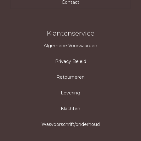
Sjaals/stola’s
Contact
Klantenservice
Algemene Voorwaarden
Privacy Beleid
Retourneren
Levering
Klachten
Wasvoorschrift/onderhoud