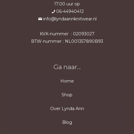
17.00 uur op
06-44940412
info@lyndaannknitwear.nl
KVK-nummer : 02093027
BTW-nummer : NL001357890B93
Ga naar…
Home
Shop
Over Lynda Ann
Omslagdoeken
Poncho’s
Blog