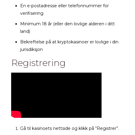
En e-postadresse eller telefonnummer for
verifisering
Minimum 18 år (eller den lovlige alderen i ditt
land)
Bekreftelse på at kryptokasinoer er lovlige i din
jurisdiksjon
Registrering
Gå til kasinoets nettside og klikk på “Registrer”.