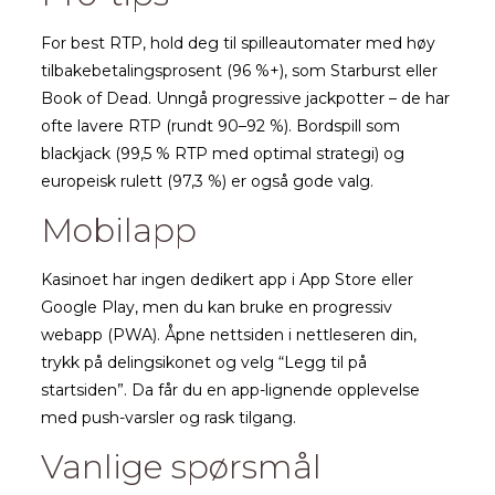
For best RTP, hold deg til spilleautomater med høy
tilbakebetalingsprosent (96 %+), som Starburst eller
Book of Dead. Unngå progressive jackpotter – de har
ofte lavere RTP (rundt 90–92 %). Bordspill som
blackjack (99,5 % RTP med optimal strategi) og
europeisk rulett (97,3 %) er også gode valg.
Mobilapp
Kasinoet har ingen dedikert app i App Store eller
Google Play, men du kan bruke en progressiv
webapp (PWA). Åpne nettsiden i nettleseren din,
trykk på delingsikonet og velg “Legg til på
startsiden”. Da får du en app-lignende opplevelse
med push-varsler og rask tilgang.
Vanlige spørsmål