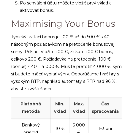
Po schválení účtu môžete vložiť prvý vklad a
aktivovať bonus.
Maximising Your Bonus
Typický uvítací bonus je 100 % až do 500 € s 40-
násobným požiadavkom na pretočenie bonusovej
sumy. Príklad: Vložíte 100 €, získate 100 € bonus,
celkovo 200 €. Požiadavka na pretočenie: 100 €
(bonus) × 40 = 4 000 €. Musíte pretotiť 4 000 €, kým
si budete môcť vybrať výhry. Odporúčame hrať hry s
vysokým RTP, napríklad automaty s RTP nad 96 %,
aby ste zvýšili šance.
Platobná
Min.
Max.
Čas
metóda
vklad
vklad
spracovania
Bankový
5 000
10 €
1–3 dni
prevod
€