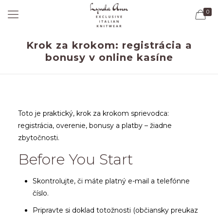
0
Krok za krokom: registrácia a
bonusy v online kasíne
Toto je praktický, krok za krokom sprievodca:
registrácia, overenie, bonusy a platby – žiadne
zbytočnosti.
Before You Start
Skontrolujte, či máte platný e-mail a telefónne
číslo.
Pripravte si doklad totožnosti (občiansky preukaz