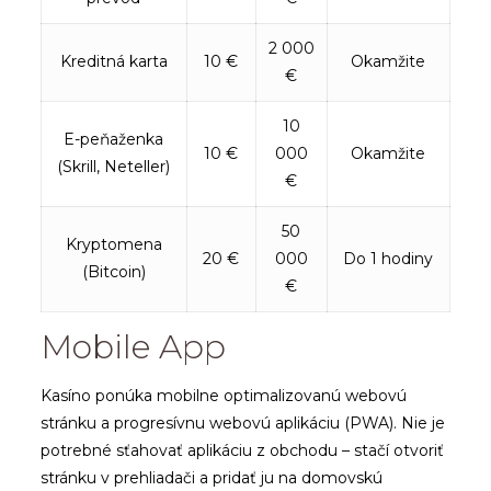
2 000
Kreditná karta
10 €
Okamžite
€
10
E-peňaženka
10 €
000
Okamžite
(Skrill, Neteller)
€
50
Kryptomena
20 €
000
Do 1 hodiny
(Bitcoin)
€
Mobile App
Kasíno ponúka mobilne optimalizovanú webovú
stránku a progresívnu webovú aplikáciu (PWA). Nie je
potrebné sťahovať aplikáciu z obchodu – stačí otvoriť
stránku v prehliadači a pridať ju na domovskú