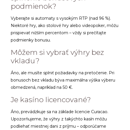
podmienok?
Vyberajte si automaty s vysokým RTP (nad 96 %).
Niektoré hry, ako stolové hry alebo videopoker, môžu
prispievať nižším percentom – vždy si prečítajte
podmienky bonusu.
Môžem si vybrať výhry bez
vkladu?
Áno, ale musíte splniť požiadavky na pretočenie. Pri
bonusoch bez vkladu býva maximálna výška výberu
obmedzená, napríklad na 50 €.
Je kasíno licencované?
Áno, prevádzkuje sa na základe licencie Curacao.
Upozorňujeme, že výhry z takýchto kasín môžu
podliehať miestnej dani z príjmu – odporúčame