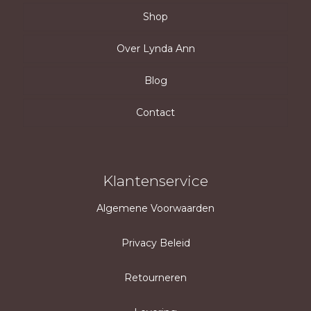
Shop
Over Lynda Ann
Omslagdoeken
Poncho’s
Blog
Sjaals/stola’s
Contact
Klantenservice
Algemene Voorwaarden
Privacy Beleid
Retourneren