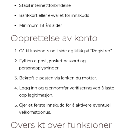
Stabil internettforbindelse
Bankkort eller e-wallet for innskudd
Minimum 18 års alder
Opprettelse av konto
Gå til kasinoets nettside og klikk på “Registrer”.
Fyll inn e-post, ønsket passord og
personopplysninger.
Bekreft e-posten via lenken du mottar.
Logg inn og gjennomfør verifisering ved å laste
opp legitimasjon.
Gjør et første innskudd for å aktivere eventuell
velkomstbonus.
Oversikt over funksjoner