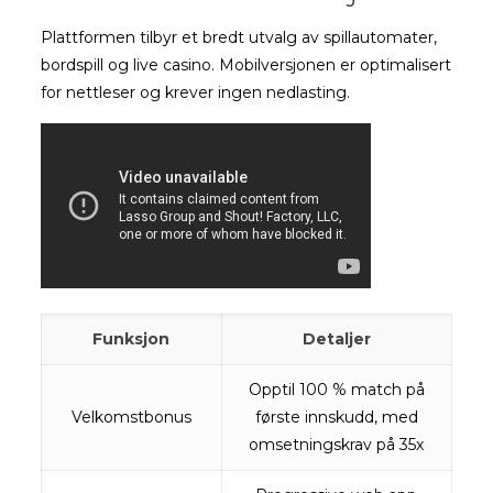
Plattformen tilbyr et bredt utvalg av spillautomater,
bordspill og live casino. Mobilversjonen er optimalisert
for nettleser og krever ingen nedlasting.
Funksjon
Detaljer
Opptil 100 % match på
Velkomstbonus
første innskudd, med
omsetningskrav på 35x