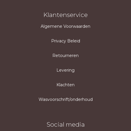
Klantenservice
Algemene Voorwaarden
Privacy Beleid
Retourneren
Levering
Klachten
Wasvoorschrift/onderhoud
Social media