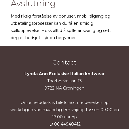
Avslutning
Med riktig forståelse av bonuser, mobil tilgang og
utbetalingsprosesser kan du få en smidig
spillopplevelse. Husk alltid å spille ansvarlig og sett
deg et budsjett før du begynner.
Contact
Lynda Ann Exclusive Italian knitwear
Thorbeckelaan 13
9722 NA Groningen
Onze helpdesk is telefonisch te bereiken op
werkdagen van maandag t/m vrijdag tussen 09.00 en
17.00 uur op
06-44940412