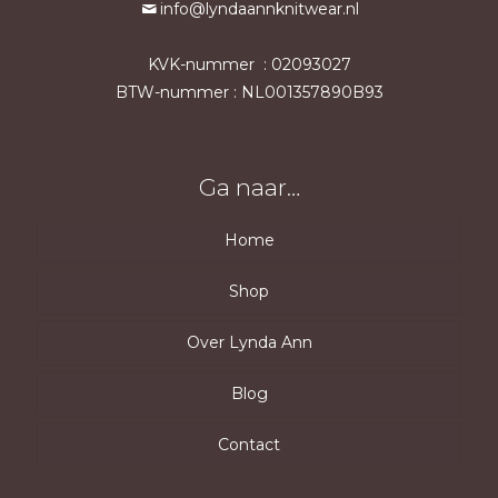
info@lyndaannknitwear.nl
KVK-nummer : 02093027
BTW-nummer : NL001357890B93
Ga naar…
Home
Shop
Over Lynda Ann
Omslagdoeken
Poncho’s
Blog
Sjaals/stola’s
Contact