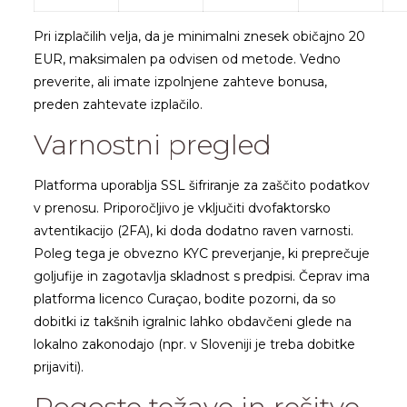
Pri izplačilih velja, da je minimalni znesek običajno 20
EUR, maksimalen pa odvisen od metode. Vedno
preverite, ali imate izpolnjene zahteve bonusa,
preden zahtevate izplačilo.
Varnostni pregled
Platforma uporablja SSL šifriranje za zaščito podatkov
v prenosu. Priporočljivo je vključiti dvofaktorsko
avtentikacijo (2FA), ki doda dodatno raven varnosti.
Poleg tega je obvezno KYC preverjanje, ki preprečuje
goljufije in zagotavlja skladnost s predpisi. Čeprav ima
platforma licenco Curaçao, bodite pozorni, da so
dobitki iz takšnih igralnic lahko obdavčeni glede na
lokalno zakonodajo (npr. v Sloveniji je treba dobitke
prijaviti).