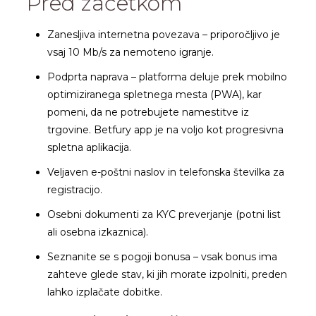
Pred začetkom
Zanesljiva internetna povezava – priporočljivo je
vsaj 10 Mb/s za nemoteno igranje.
Podprta naprava – platforma deluje prek mobilno
optimiziranega spletnega mesta (PWA), kar
pomeni, da ne potrebujete namestitve iz
trgovine. Betfury app je na voljo kot progresivna
spletna aplikacija.
Veljaven e-poštni naslov in telefonska številka za
registracijo.
Osebni dokumenti za KYC preverjanje (potni list
ali osebna izkaznica).
Seznanite se s pogoji bonusa – vsak bonus ima
zahteve glede stav, ki jih morate izpolniti, preden
lahko izplačate dobitke.