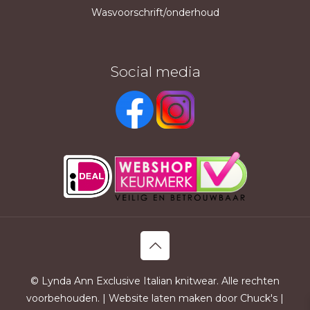
Wasvoorschrift/onderhoud
Social media
© Lynda Ann Exclusive Italian knitwear. Alle rechten
voorbehouden. |
Website laten maken
door Chuck's |