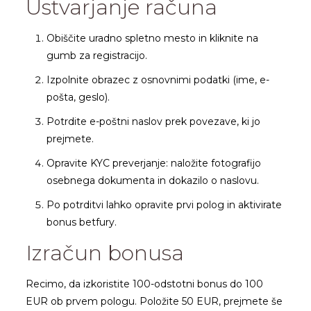
Ustvarjanje računa
Obiščite uradno spletno mesto in kliknite na
gumb za registracijo.
Izpolnite obrazec z osnovnimi podatki (ime, e-
pošta, geslo).
Potrdite e-poštni naslov prek povezave, ki jo
prejmete.
Opravite KYC preverjanje: naložite fotografijo
osebnega dokumenta in dokazilo o naslovu.
Po potrditvi lahko opravite prvi polog in aktivirate
bonus betfury.
Izračun bonusa
Recimo, da izkoristite 100-odstotni bonus do 100
EUR ob prvem pologu. Položite 50 EUR, prejmete še