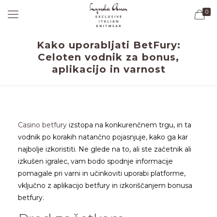
0
Kako uporabljati BetFury:
Celoten vodnik za bonus,
aplikacijo in varnost
Casino betfury
izstopa na konkurenčnem trgu, in ta
vodnik po korakih natančno pojasnjuje, kako ga kar
najbolje izkoristiti. Ne glede na to, ali ste začetnik ali
izkušen igralec, vam bodo spodnje informacije
pomagale pri varni in učinkoviti uporabi platforme,
vključno z aplikacijo betfury in izkoriščanjem bonusa
betfury.