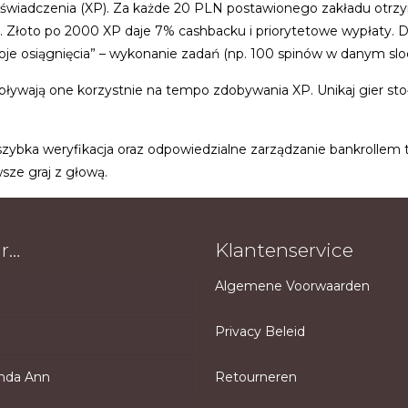
doświadczenia (XP). Za każde 20 PLN postawionego zakładu otrz
. Złoto po 2000 XP daje 7% cashbacku i priorytetowe wypłaty. 
oje osiągnięcia” – wykonanie zadań (np. 100 spinów w danym slo
pływają one korzystnie na tempo zdobywania XP. Unikaj gier st
ka weryfikacja oraz odpowiedzialne zarządzanie bankrollem to 
sze graj z głową.
r…
Klantenservice
Algemene Voorwaarden
Privacy Beleid
nda Ann
agdoeken
Retourneren