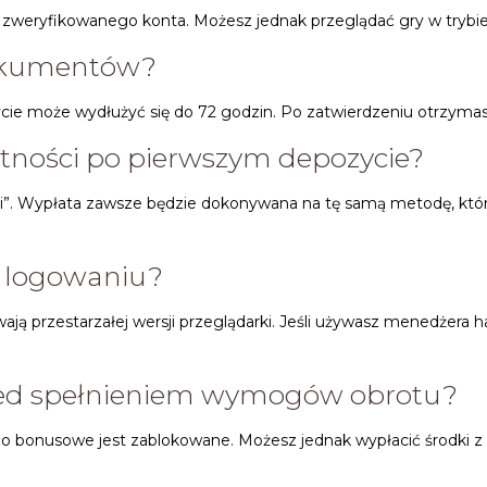
 zweryfikowanego konta. Możesz jednak przeglądać gry w trybi
dokumentów?
cie może wydłużyć się do 72 godzin. Po zatwierdzeniu otrzymas
tności po pierwszym depozycie?
”. Wypłata zawsze będzie dokonywana na tę samą metodę, którą
zy logowaniu?
wają przestarzałej wersji przeglądarki. Jeśli używasz menedżera h
zed spełnieniem wymogów obrotu?
o bonusowe jest zablokowane. Możesz jednak wypłacić środki z d