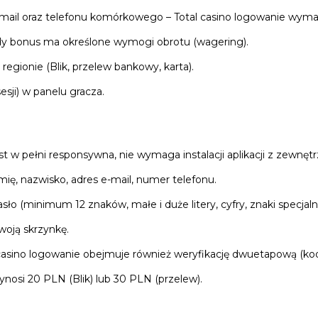
e-mail oraz telefonu komórkowego – Total casino logowanie wy
y bonus ma określone wymogi obrotu (wagering).
gionie (Blik, przelew bankowy, karta).
esji) w panelu gracza.
est w pełni responsywna, nie wymaga instalacji aplikacji z zewnę
: imię, nazwisko, adres e-mail, numer telefonu.
ło (minimum 12 znaków, małe i duże litery, cyfry, znaki specjaln
woją skrzynkę.
 casino logowanie obejmuje również weryfikację dwuetapową (kod 
osi 20 PLN (Blik) lub 30 PLN (przelew).