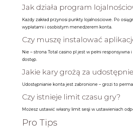
Jak działa program lojalności
Każdy zakład przynosi punkty lojalnościowe. Po osią
wypłatami i osobistym menedżerem konta.
Czy muszę instalować aplikacj
Nie – strona Total casino pl jest w pełni responsywn
dostęp.
Jakie kary grożą za udostępni
Udostępnianie konta jest zabronione – grozi to perm
Czy istnieje limit czasu gry?
Możesz ustawić własny limit sesji w ustawieniach odp
Pro Tips