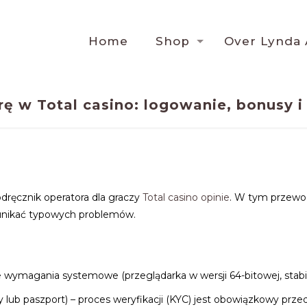
Home
Shop
Over Lynda
rę w Total casino: logowanie, bonusy 
odręcznik operatora dla graczy
Total casino opinie
. W tym przewod
 unikać typowych problemów.
 wymagania systemowe (przeglądarka w wersji 64-bitowej, stabi
ub paszport) – proces weryfikacji (KYC) jest obowiązkowy przed