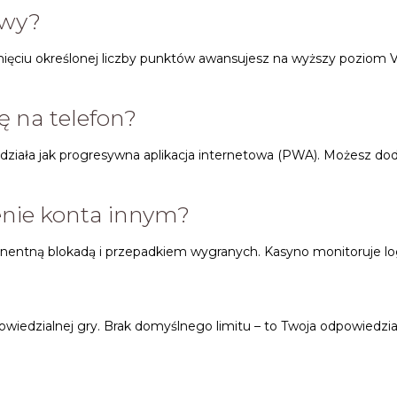
owy?
gnięciu określonej liczby punktów awansujesz na wyższy poziom
ę na telefon?
a i działa jak progresywna aplikacja internetowa (PWA). Możesz 
enie konta innym?
anentną blokadą i przepadkiem wygranych. Kasyno monitoruje logo
owiedzialnej gry. Brak domyślnego limitu – to Twoja odpowiedzia