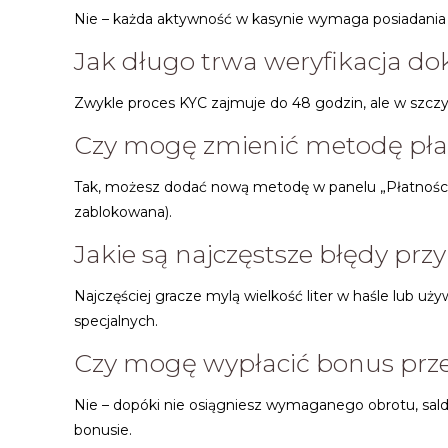
Nie – każda aktywność w kasynie wymaga posiadania
Jak długo trwa weryfikacja 
Zwykle proces KYC zajmuje do 48 godzin, ale w szczy
Czy mogę zmienić metodę pła
Tak, możesz dodać nową metodę w panelu „Płatności
zablokowana).
Jakie są najczęstsze błędy pr
Najczęściej gracze mylą wielkość liter w haśle lub uży
specjalnych.
Czy mogę wypłacić bonus pr
Nie – dopóki nie osiągniesz wymaganego obrotu, sald
bonusie.