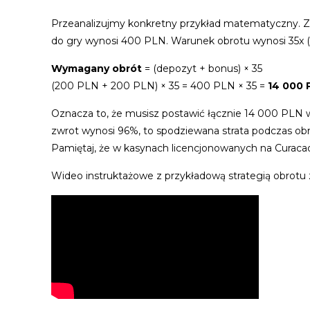
Przeanalizujmy konkretny przykład matematyczny. Z
do gry wynosi 400 PLN. Warunek obrotu wynosi 35x (
Wymagany obrót
= (depozyt + bonus) × 35
(200 PLN + 200 PLN) × 35 = 400 PLN × 35 =
14 000 
Oznacza to, że musisz postawić łącznie 14 000 PLN w
zwrot wynosi 96%, to spodziewana strata podczas obr
Pamiętaj, że w kasynach licencjonowanych na Curaca
Wideo instruktażowe z przykładową strategią obrotu z