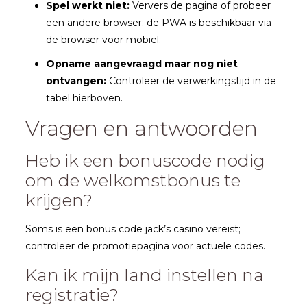
Spel werkt niet:
Ververs de pagina of probeer
een andere browser; de PWA is beschikbaar via
de browser voor mobiel.
Opname aangevraagd maar nog niet
ontvangen:
Controleer de verwerkingstijd in de
tabel hierboven.
Vragen en antwoorden
Heb ik een bonuscode nodig
om de welkomstbonus te
krijgen?
Soms is een bonus code jack’s casino vereist;
controleer de promotiepagina voor actuele codes.
Kan ik mijn land instellen na
registratie?