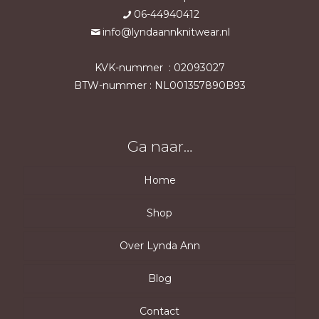
06-44940412
info@lyndaannknitwear.nl
KVK-nummer : 02093027
BTW-nummer : NL001357890B93
Ga naar…
Home
Shop
Over Lynda Ann
Omslagdoeken
Poncho’s
Blog
Sjaals/stola’s
Contact