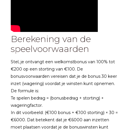
Berekening van de
speelvoorwaarden
Stel, je ontvangt een welkomstbonus van 100% tot
€200 op een storting van €100. De
bonusvoorwaarden vereisen dat je de bonus 30 keer
inzet (wagering) voordat je winsten kunt opnemen.
De formule is:
Te spelen bedrag = (bonusbedrag + storting) ×
wageringfactor.
In dit voorbeeld: (€100 bonus + €100 storting) × 30 =
€6000. Dat betekent dat je €6000 aan inzetten
moet plaatsen voordat je de bonuswinsten kunt