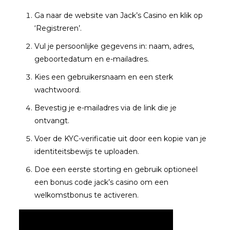
Ga naar de website van Jack’s Casino en klik op
‘Registreren’.
Vul je persoonlijke gegevens in: naam, adres,
geboortedatum en e-mailadres.
Kies een gebruikersnaam en een sterk
wachtwoord.
Bevestig je e-mailadres via de link die je
ontvangt.
Voer de KYC-verificatie uit door een kopie van je
identiteitsbewijs te uploaden.
Doe een eerste storting en gebruik optioneel
een bonus code jack’s casino om een
welkomstbonus te activeren.