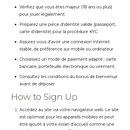
Vérifiez que vous êtes majeur (18 ans ou plus)
pour jouer légalement.
Préparez une pièce d’identité valide (passeport,
carte d’identité) pour la procédure KYC.
Assurez-vous d’avoir une connexion Internet
stable, de préférence sur mobile ou ordinateur.
Choisissez un mode de paiement adapté : carte
bancaire, portefeuille électronique ou virement.
Consultez les conditions du bonus de bienvenue
avant de déposer.
How to Sign Up
Accédez au site via votre navigateur web. Le site
est optimisé pour les appareils mobiles et peut
être ajouté à votre écran d’accueil comme une