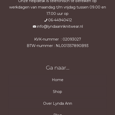
Onze helpdesk is telefonisch te bereiken op
werkdagen van maandag t/m vrijdag tussen 09.00 en
17.00 uur op
06-44940412
info@lyndaannknitwear.nl
KVK-nummer : 02093027
BTW-nummer : NL001357890B93
Ga naar…
Home
Shop
Over Lynda Ann
Omslagdoeken