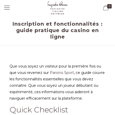
0
Inscription et fonctionnalités :
guide pratique du casino en
ligne
Que vous soyez un visiteur pour la première fois ou
que vous reveniez sur
Parions Sport
, ce guide couvre
les fonctionnalités essentielles que vous devez
connaître. Que vous soyez un joueur débutant ou
expérimenté, ces informations vous aideront à
naviguer efficacement sur la plateforme.
Quick Checklist