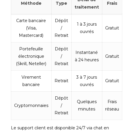
Méthode
Type
Frais
traitement
Carte bancaire
Dépôt
1 à 3 jours
(Visa,
/
Gratuit
ouvrés
Mastercard)
Retrait
Portefeuille
Dépôt
Instantané
électronique
/
Gratuit
à 24 heures
(Skrill, Neteller)
Retrait
Virement
3 à 7 jours
Retrait
Gratuit
bancaire
ouvrés
Dépôt
Quelques
Frais
Cryptomonnaies
/
minutes
réseau
Retrait
Le support client est disponible 24/7 via chat en