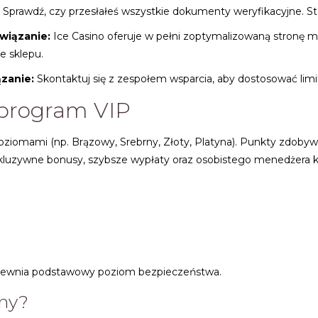
:
Sprawdź, czy przesłałeś wszystkie dokumenty weryfikacyjne. S
wiązanie:
Ice Casino oferuje w pełni zoptymalizowaną stronę m
e sklepu.
zanie:
Skontaktuj się z zespołem wsparcia, aby dostosować lim
program VIP
poziomami (np. Brązowy, Srebrny, Złoty, Platyna). Punkty zdoby
uzywne bonusy, szybsze wypłaty oraz osobistego menedżera kon
zapewnia podstawowy poziom bezpieczeństwa.
ny?