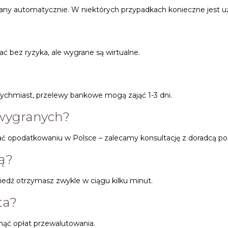
nawany automatycznie. W niektórych przypadkach konieczne jest 
ać bez ryzyka, ale wygrane są wirtualne.
natychmiast, przelewy bankowe mogą zająć 1-3 dni.
 wygranych?
ać opodatkowaniu w Polsce – zalecamy konsultację z doradcą 
ą?
iedź otrzymasz zwykle w ciągu kilku minut.
ta?
iknąć opłat przewalutowania.