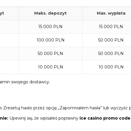
yt
Maks. depozyt
Max. wypłata
15 000 PLN
15 000 PLN
100 000 PLN
50 000 PLN
50 000 PLN
50 000 PLN
10 000 PLN
10 000 PLN
ulamin swojego dostawcy.
:
Zresetuj hasło przez opcję „Zapomniałem hasła” lub wyczyść 
nie:
Upewnij się, że wpisałeś poprawny
ice casino promo code