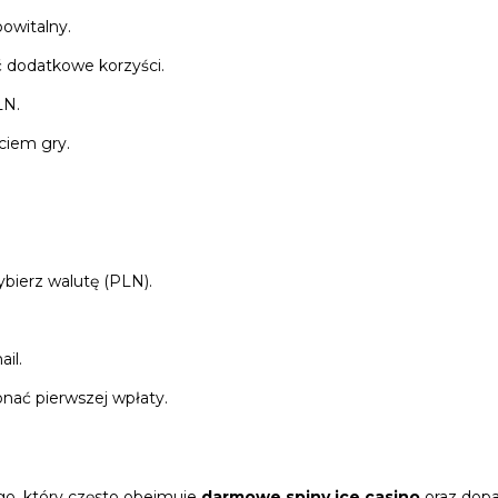
owitalny.
 dodatkowe korzyści.
LN.
ciem gry.
ybierz walutę (PLN).
il.
onać pierwszej wpłaty.
go, który często obejmuje
darmowe spiny ice casino
oraz dopa