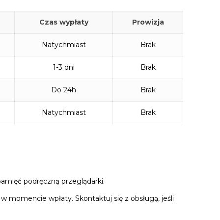
Czas wypłaty
Prowizja
Natychmiast
Brak
1-3 dni
Brak
Do 24h
Brak
Natychmiast
Brak
pamięć podręczną przeglądarki.
w momencie wpłaty. Skontaktuj się z obsługą, jeśli