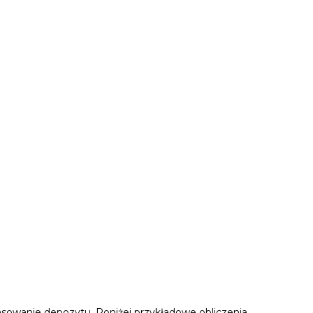
sowanie depozytu. Poniżej przykładowe obliczenia