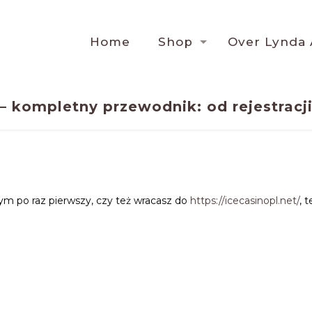
Home
Shop
Over Lynda
 – kompletny przewodnik: od rejestracj
ym po raz pierwszy, czy też wracasz do
https://icecasinopl.net/
, 