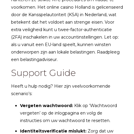
voorkomen. Het online casino Holland is gelicenseerd
door de Kansspelautoriteit (KSA) in Nederland, wat
betekent dat het voldoet aan strenge eisen. Voor
extra veiligheid kunt u twee-factor-authenticatie
(2FA) inschakelen in uw accountinstellingen. Let op:
als u vanuit een EU-land speelt, kunnen winsten
onderworpen zijn aan lokale belastingen. Raadpleeg
een belastingadviseur.
Support Guide
Heeft u hulp nodig? Hier zijn veelvoorkomende
scenario’s:
Vergeten wachtwoord:
Klik op ‘Wachtwoord
vergeten’ op de inlogpagina en volg de
instructies om uw wachtwoord te resetten.
Identiteitsverificatie mislukt:
Zorg dat uw