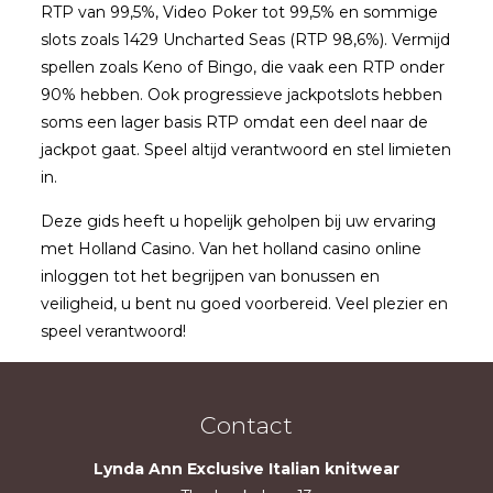
RTP van 99,5%, Video Poker tot 99,5% en sommige
slots zoals 1429 Uncharted Seas (RTP 98,6%). Vermijd
spellen zoals Keno of Bingo, die vaak een RTP onder
90% hebben. Ook progressieve jackpotslots hebben
soms een lager basis RTP omdat een deel naar de
jackpot gaat. Speel altijd verantwoord en stel limieten
in.
Deze gids heeft u hopelijk geholpen bij uw ervaring
met Holland Casino. Van het holland casino online
inloggen tot het begrijpen van bonussen en
veiligheid, u bent nu goed voorbereid. Veel plezier en
speel verantwoord!
Contact
Lynda Ann Exclusive Italian knitwear