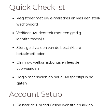
Quick Checklist
Registreer met uw e-mailadres en kies een sterk
wachtwoord.
Verifieer uw identiteit met een geldig
identiteitsbewijs.
Stort geld via een van de beschikbare
betaalmethoden.
Claim uw welkomstbonus en lees de
voorwaarden.
Begin met spelen en houd uw speeltijd in de
gaten.
Account Setup
Ga naar de Holland Casino website en klik op