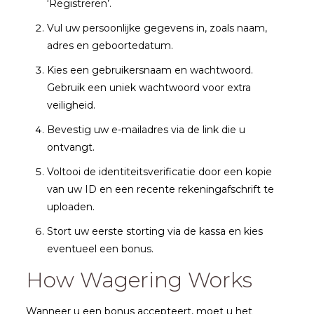
‘Registreren’.
Vul uw persoonlijke gegevens in, zoals naam,
adres en geboortedatum.
Kies een gebruikersnaam en wachtwoord.
Gebruik een uniek wachtwoord voor extra
veiligheid.
Bevestig uw e-mailadres via de link die u
ontvangt.
Voltooi de identiteitsverificatie door een kopie
van uw ID en een recente rekeningafschrift te
uploaden.
Stort uw eerste storting via de kassa en kies
eventueel een bonus.
How Wagering Works
Wanneer u een bonus accepteert, moet u het