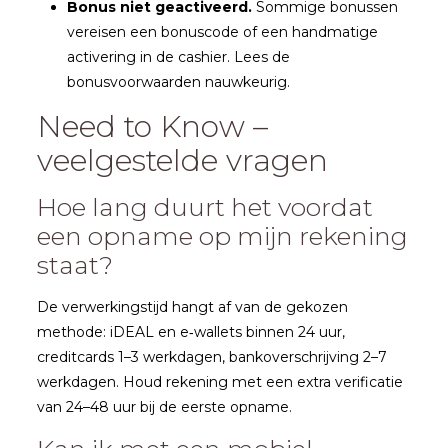
Bonus niet geactiveerd.
Sommige bonussen
vereisen een bonuscode of een handmatige
activering in de cashier. Lees de
bonusvoorwaarden nauwkeurig.
Need to Know –
veelgestelde vragen
Hoe lang duurt het voordat
een opname op mijn rekening
staat?
De verwerkingstijd hangt af van de gekozen
methode: iDEAL en e‑wallets binnen 24 uur,
creditcards 1–3 werkdagen, bankoverschrijving 2–7
werkdagen. Houd rekening met een extra verificatie
van 24–48 uur bij de eerste opname.