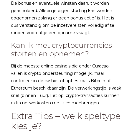
De bonus en eventuele winsten daaruit worden
geannuleerd. Alleen je eigen storting kan worden
opgenomen zolang er geen bonus actief is. Het is
dus verstandig om de inzetvereisten volledig af te
ronden voordat je een opname vraagt.
Kan ik met cryptocurrencies
storten en opnemen?
Bij de meeste online casino’s die onder Curaçao
vallen is crypto ondersteuning mogelijk, maar
controleer in de cashier of opties zoals Bitcoin of
Ethereum beschikbaar zijn. De verwerkingstijd is vaak
snel (binnen 1 uur). Let op: crypto-transacties kunnen
extra netwerkosten met zich meebrengen.
Extra Tips – welk speltype
kies je?