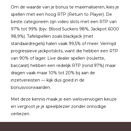
Om de waarde van je bonus te maximaliseren, kies je
spellen met een hoog RTP (Return to Player). De
beste categorieën zijn video slots met een RTP van
97% tot 99% (bijv. Blood Suckers 98%, Jackpot 6000
98,9%). Tafelspellen zoals blackjack (met
standaardregels) halen vaak 99,5% of meer. Vermijd
progressieve jackpotslots, want die hebben een RTP
van 90% of lager. Live dealer spellen (roulette,
baccarat) hebben een redelijk RTP (rond 97%) maar
dragen vaak maar 10% tot 20% bij aan de
inzetvereisten — kijk dus goed in de
bonusvoorwaarden.
Met deze kennis maak je een weloverwogen keuze
en vergroot je je speelplezier zonder onnodige
verliezen.