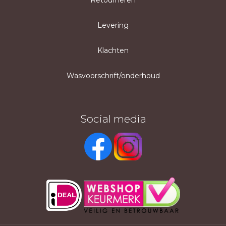
Retourneren
Levering
Klachten
Wasvoorschrift/onderhoud
Social media