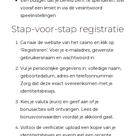
Een budget dat je bereid bent te spenderen; stel
vooraf een limiet in via de verantwoord
speelinstellingen
Stap-voor-stap registratie
Ga naar de website van het casino en klik op
‘Registreren’. Voer je e-mailadres, gewenste
gebruikersnaam en wachtwoord in.
Vul je persoonlijke gegevens in: volledige naam,
geboortedatum, adres en telefoonnummer.
Zorg dat deze exact overeenkomen met je
identiteitsbewijs.
Kies je valuta (euro) en geef aan of je
bonusacties wilt ontvangen. Lees de
bonusvoorwaarden voordat je akkoord gaat.
Voltooi de verificatie: upload een kopie van je
identiteitsbewijs en eventueel een recente