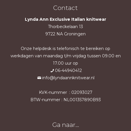
Contact
Lynda Ann Exclusive Italian knitwear
Thorbeckelaan 13
9722 NA Groningen
Onze helpdesk is telefonisch te bereiken op
werkdagen van maandag t/m vrijdag tussen 09.00 en
17.00 uur op
06-44940412
info@lyndaannknitwear.nl
KVK-nummer : 02093027
BTW-nummer : NL001357890B93
Ga naar…