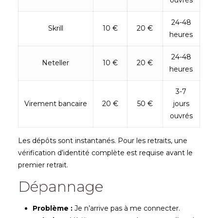
ouvrés
24-48
Skrill
10 €
20 €
heures
24-48
Neteller
10 €
20 €
heures
3-7
Virement bancaire
20 €
50 €
jours
ouvrés
Les dépôts sont instantanés. Pour les retraits, une
vérification d’identité complète est requise avant le
premier retrait.
Dépannage
Problème :
Je n’arrive pas à me connecter.