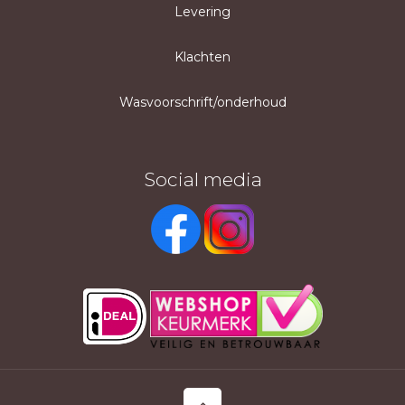
Levering
Klachten
Wasvoorschrift/onderhoud
Social media