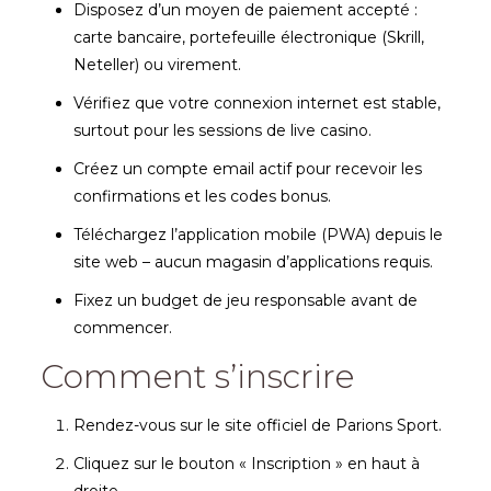
Disposez d’un moyen de paiement accepté :
carte bancaire, portefeuille électronique (Skrill,
Neteller) ou virement.
Vérifiez que votre connexion internet est stable,
surtout pour les sessions de live casino.
Créez un compte email actif pour recevoir les
confirmations et les codes bonus.
Téléchargez l’application mobile (PWA) depuis le
site web – aucun magasin d’applications requis.
Fixez un budget de jeu responsable avant de
commencer.
Comment s’inscrire
Rendez-vous sur le site officiel de Parions Sport.
Cliquez sur le bouton « Inscription » en haut à