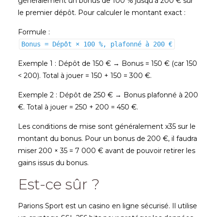
généralement un bonus de 100 % jusqu’à 200 € sur
le premier dépôt. Pour calculer le montant exact :
Formule :
Bonus = Dépôt × 100 %, plafonné à 200 €
Exemple 1 : Dépôt de 150 € → Bonus = 150 € (car 150
< 200). Total à jouer = 150 + 150 = 300 €.
Exemple 2 : Dépôt de 250 € → Bonus plafonné à 200
€. Total à jouer = 250 + 200 = 450 €.
Les conditions de mise sont généralement x35 sur le
montant du bonus. Pour un bonus de 200 €, il faudra
miser 200 × 35 = 7 000 € avant de pouvoir retirer les
gains issus du bonus.
Est-ce sûr ?
Parions Sport est un casino en ligne sécurisé. Il utilise