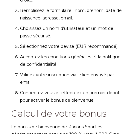
droite.
Remplissez le formulaire : nom, prénom, date de
naissance, adresse, email.
Choisissez un nom d’utilisateur et un mot de
passe sécurisé.
Sélectionnez votre devise (EUR recommandé).
Acceptez les conditions générales et la politique
de confidentialité.
Validez votre inscription via le lien envoyé par
email.
Connectez-vous et effectuez un premier dépôt
pour activer le bonus de bienvenue.
Calcul de votre bonus
Le bonus de bienvenue de Parions Sport est