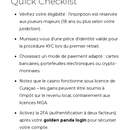
Quick Checklist
Vérifiez votre éligibilité : l’inscription est réservée
aux joueurs majeurs (18 ans ou plus selon votre
juridiction).
Munissez-vous d’une pièce d’identité valide pour
la procédure KYC lors du premier retrait.
Choisissez un mode de paiement adapté : cartes
bancaires, portefeuilles électroniques ou crypto-
monnaies.
Notez que le casino fonctionne sous licence de
Curaçao – les gains peuvent être soumis à
l’impôt sur le revenu local, contrairement aux
licences MGA.
Activez la 2FA (authentification à deux facteurs)
après votre
golden panda login
pour sécuriser
votre compte.