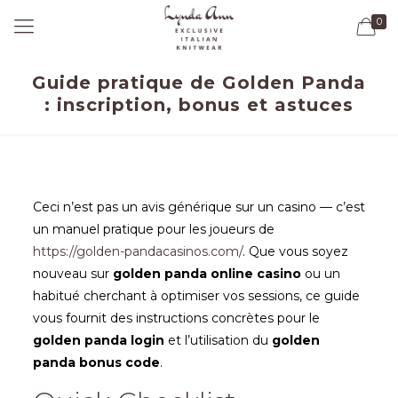
0
Guide pratique de Golden Panda
: inscription, bonus et astuces
Ceci n’est pas un avis générique sur un casino — c’est
un manuel pratique pour les joueurs de
https://golden-pandacasinos.com/
. Que vous soyez
nouveau sur
golden panda online casino
ou un
habitué cherchant à optimiser vos sessions, ce guide
vous fournit des instructions concrètes pour le
golden panda login
et l’utilisation du
golden
panda bonus code
.