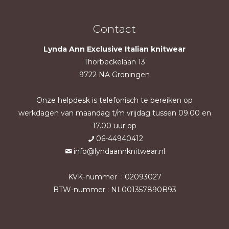
Contact
Lynda Ann Exclusive Italian knitwear
Thorbeckelaan 13
9722 NA Groningen
Onze helpdesk is telefonisch te bereiken op
werkdagen van maandag t/m vrijdag tussen 09.00 en
17.00 uur op
06-44940412
info@lyndaannknitwear.nl
KVK-nummer : 02093027
BTW-nummer : NL001357890B93