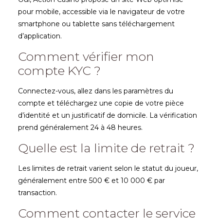
pour mobile, accessible via le navigateur de votre
smartphone ou tablette sans téléchargement
d’application.
Comment vérifier mon
compte KYC ?
Connectez-vous, allez dans les paramètres du
compte et téléchargez une copie de votre pièce
d’identité et un justificatif de domicile. La vérification
prend généralement 24 à 48 heures.
Quelle est la limite de retrait ?
Les limites de retrait varient selon le statut du joueur,
généralement entre 500 € et 10 000 € par
transaction.
Comment contacter le service