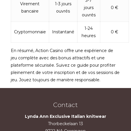
3-7
Virement
1-3 jours
jours
0 €
bancaire
ouvrés
ouvrés
1-24
Cryptomonnaie
Instantané
0 €
heures
En résumé, Action Casino offre une expérience de
jeu complète avec des bonus attractifs et une
plateforme sécurisée. Suivez ce guide pour profiter
pleinement de votre inscription et de vos sessions de
jeu. Jouez toujours de manière responsable.
Contact
Lynda Ann Exclusive Italian knitwear
Thorbeckelaan 13