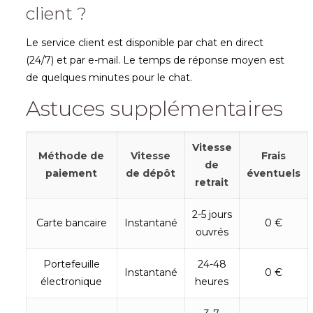
client ?
Le service client est disponible par chat en direct
(24/7) et par e-mail. Le temps de réponse moyen est
de quelques minutes pour le chat.
Astuces supplémentaires
Vitesse
Méthode de
Vitesse
Frais
de
paiement
de dépôt
éventuels
retrait
2-5 jours
Carte bancaire
Instantané
0 €
ouvrés
Portefeuille
24-48
Instantané
0 €
électronique
heures