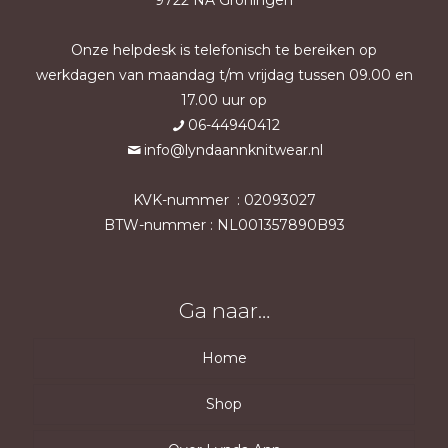
9722 NA Groningen
Onze helpdesk is telefonisch te bereiken op
werkdagen van maandag t/m vrijdag tussen 09.00 en
17.00 uur op
06-44940412
info@lyndaannknitwear.nl
KVK-nummer : 02093027
BTW-nummer : NL001357890B93
Ga naar…
Home
Shop