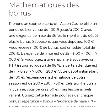
Mathématiques des
bonus
Prenons un exemple concret : Action Casino offre un
bonus de bienvenue de 100 % jusqu’à 200 € avec
une exigence de mise de 35 fois le montant du dépôt
plus le bonus. Supposons que vous déposiez 100 €.
Vous recevez 100 € de bonus, soit un solde total de
200 €. L’exigence de mise est de 35 × (100 + 100) = 7
000 €. Si vous jouez à une machine à sous avec un
RTP (retour au joueur) de 96 %, la perte attendue est
de (1 – 0,96) × 7 000 = 280 €. Votre dépôt initial étant
de 100 €, l’espérance mathématique de votre
session est de 200 – 280 = -80 €. Cela signifie qu’en
moyenne, vous perdrez 80 €, mais les gains réels
varient. Utilisez cette formule pour évaluer chaque
bonus :
espérance = bonus – (exigence de mise × (1 –