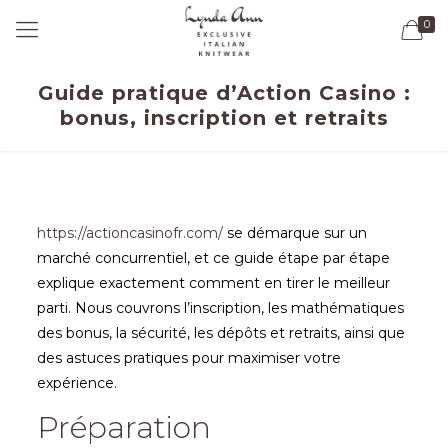
0
Guide pratique d’Action Casino :
bonus, inscription et retraits
https://actioncasinofr.com/
se démarque sur un
marché concurrentiel, et ce guide étape par étape
explique exactement comment en tirer le meilleur
parti. Nous couvrons l’inscription, les mathématiques
des bonus, la sécurité, les dépôts et retraits, ainsi que
des astuces pratiques pour maximiser votre
expérience.
Préparation