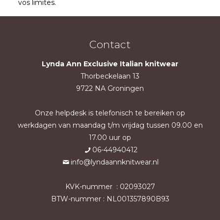
vos limites.
Contact
Lynda Ann Exclusive Italian knitwear
Thorbeckelaan 13
9722 NA Groningen
Onze helpdesk is telefonisch te bereiken op
werkdagen van maandag t/m vrijdag tussen 09.00 en
17.00 uur op
06-44940412
info@lyndaannknitwear.nl
KVK-nummer : 02093027
BTW-nummer : NL001357890B93