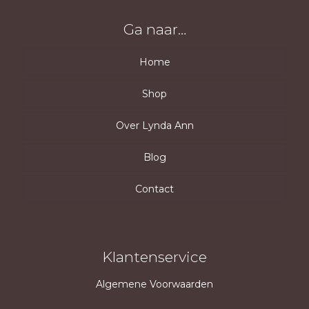
Ga naar…
Home
Shop
Over Lynda Ann
Omslagdoeken
Poncho’s
Blog
Sjaals/stola’s
Contact
Klantenservice
Algemene Voorwaarden