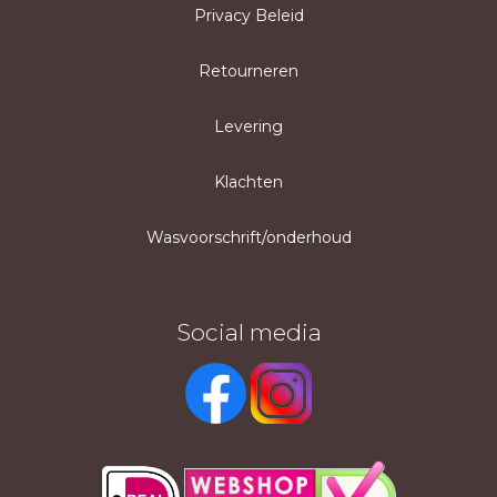
Privacy Beleid
Retourneren
Levering
Klachten
Wasvoorschrift/onderhoud
Social media