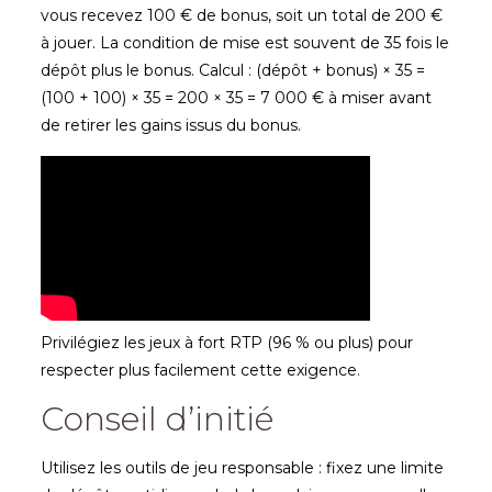
vous recevez 100 € de bonus, soit un total de 200 €
à jouer. La condition de mise est souvent de 35 fois le
dépôt plus le bonus. Calcul : (dépôt + bonus) × 35 =
(100 + 100) × 35 = 200 × 35 = 7 000 € à miser avant
de retirer les gains issus du bonus.
Privilégiez les jeux à fort RTP (96 % ou plus) pour
respecter plus facilement cette exigence.
Conseil d’initié
Utilisez les outils de jeu responsable : fixez une limite