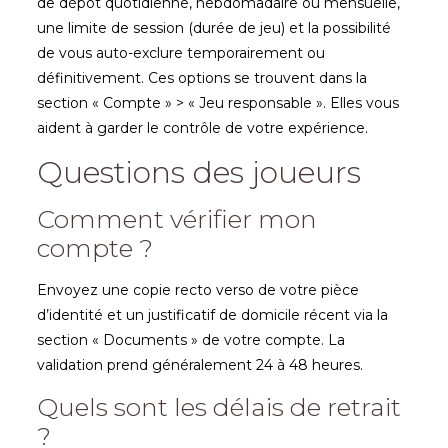
de dépôt quotidienne, hebdomadaire ou mensuelle,
une limite de session (durée de jeu) et la possibilité
de vous auto-exclure temporairement ou
définitivement. Ces options se trouvent dans la
section « Compte » > « Jeu responsable ». Elles vous
aident à garder le contrôle de votre expérience.
Questions des joueurs
Comment vérifier mon
compte ?
Envoyez une copie recto verso de votre pièce
d’identité et un justificatif de domicile récent via la
section « Documents » de votre compte. La
validation prend généralement 24 à 48 heures.
Quels sont les délais de retrait
?