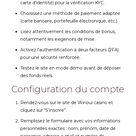
carte d’identité) pour la vérification KYC.
Choisissez une méthode de paiement adaptée
(carte bancaire, portefeuille électronique, etc.).
Lisez attentivement les conditions de bonus,
notamment les exigences de mise.
Activez l’authentification à deux facteurs (2FA)
pour une sécurité renforcée.
Testez le site en mode démo avant de déposer
des fonds réels.
Configuration du compte
Rendez-vous sur le site de Winoui casino et
cliquez sur “S’inscrire”.
Remplissez le formulaire avec vos informations
personnelles exactes : nom, prénom, date de