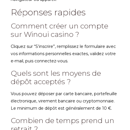
Réponses rapides
Comment créer un compte
sur Winoui casino ?
Cliquez sur “S’inscrire”, remplissez le formulaire avec
vos informations personnelles exactes, validez votre
e-mail, puis connectez-vous.
Quels sont les moyens de
dépôt acceptés ?
Vous pouvez déposer par carte bancaire, portefeuille
électronique, virement bancaire ou cryptomonnaie.
Le minimum de dépôt est généralement de 10 €.
Combien de temps prend un
retrait ?