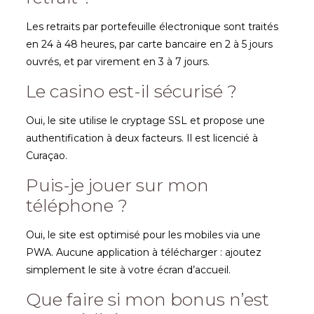
Les retraits par portefeuille électronique sont traités
en 24 à 48 heures, par carte bancaire en 2 à 5 jours
ouvrés, et par virement en 3 à 7 jours.
Le casino est-il sécurisé ?
Oui, le site utilise le cryptage SSL et propose une
authentification à deux facteurs. Il est licencié à
Curaçao.
Puis-je jouer sur mon
téléphone ?
Oui, le site est optimisé pour les mobiles via une
PWA. Aucune application à télécharger : ajoutez
simplement le site à votre écran d’accueil.
Que faire si mon bonus n’est