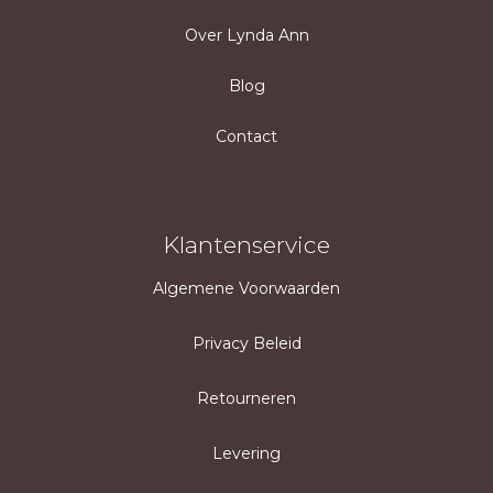
Over Lynda Ann
Omslagdoeken
Poncho’s
Blog
Sjaals/stola’s
Contact
Klantenservice
Algemene Voorwaarden
Privacy Beleid
Retourneren
Levering