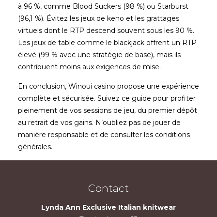
à 96 %, comme Blood Suckers (98 %) ou Starburst
(96,1 %). Évitez les jeux de keno et les grattages
virtuels dont le RTP descend souvent sous les 90 %.
Les jeux de table comme le blackjack offrent un RTP
élevé (99 % avec une stratégie de base), mais ils
contribuent moins aux exigences de mise.
En conclusion, Winoui casino propose une expérience
complète et sécurisée. Suivez ce guide pour profiter
pleinement de vos sessions de jeu, du premier dépôt
au retrait de vos gains. N’oubliez pas de jouer de
manière responsable et de consulter les conditions
générales.
Contact
Lynda Ann Exclusive Italian knitwear