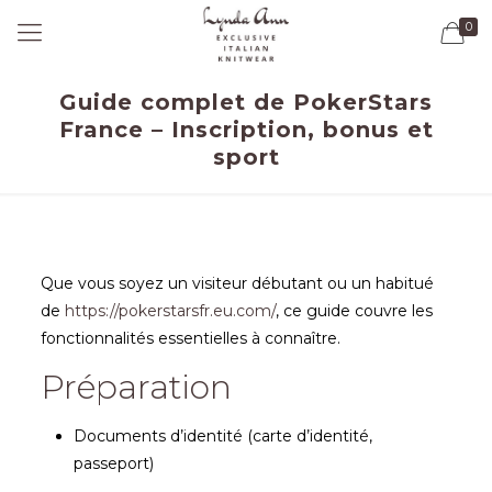
0
Guide complet de PokerStars
France – Inscription, bonus et
sport
Que vous soyez un visiteur débutant ou un habitué
de
https://pokerstarsfr.eu.com/
, ce guide couvre les
fonctionnalités essentielles à connaître.
Préparation
Documents d’identité (carte d’identité,
passeport)