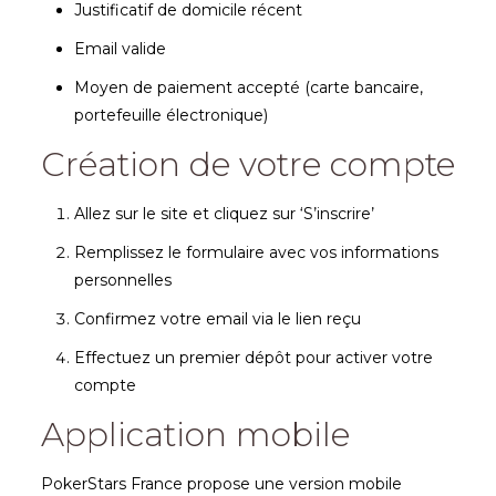
Justificatif de domicile récent
Email valide
Moyen de paiement accepté (carte bancaire,
portefeuille électronique)
Création de votre compte
Allez sur le site et cliquez sur ‘S’inscrire’
Remplissez le formulaire avec vos informations
personnelles
Confirmez votre email via le lien reçu
Effectuez un premier dépôt pour activer votre
compte
Application mobile
PokerStars France propose une version mobile