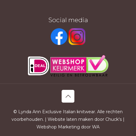
Social media
© Lynda Ann Exclusive Italian knitwear. Alle rechten
voorbehouden. |
Website laten maken
door Chuck's |
Webshop Marketing door WA