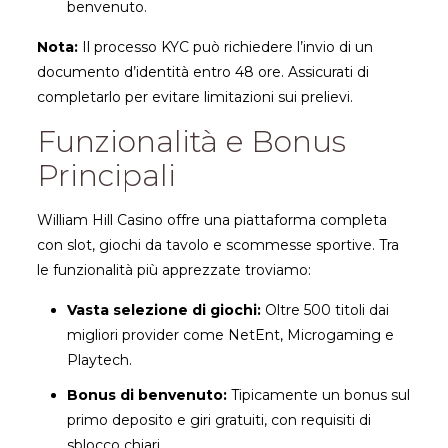
benvenuto.
Nota:
Il processo KYC può richiedere l’invio di un
documento d’identità entro 48 ore. Assicurati di
completarlo per evitare limitazioni sui prelievi.
Funzionalità e Bonus
Principali
William Hill Casino offre una piattaforma completa
con slot, giochi da tavolo e scommesse sportive. Tra
le funzionalità più apprezzate troviamo:
Vasta selezione di giochi:
Oltre 500 titoli dai
migliori provider come NetEnt, Microgaming e
Playtech.
Bonus di benvenuto:
Tipicamente un bonus sul
primo deposito e giri gratuiti, con requisiti di
sblocco chiari.