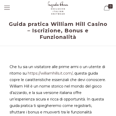
0
Guida pratica William Hill Casino
– Iscrizione, Bonus e
Funzionalità
Che tu sia un visitatore alle prime armi o un utente di
ritorno su
https://williamhills.it.com/
, questa guida
copre le caratteristiche essenziali che devi conoscere.
William Hill è un nome storico nel mondo del gioco
d’azzardo, e la sua versione italiana offre
un’esperienza sicura e ricca di opportunità. In questa
guida pratica ti spiegheremo come registrarti,
sfruttare i bonus e muoverti tra le funzionalità