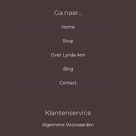
Ga naar…
Home
Shop
Over Lynda Ann
Omslagdoeken
Poncho’s
Blog
Sjaals/stola’s
Contact
Klantenservice
Algemene Voorwaarden