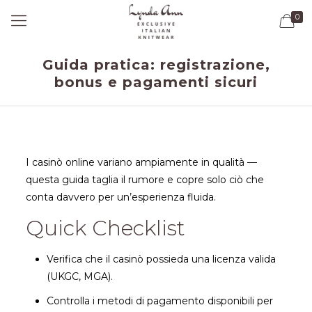
0
Guida pratica: registrazione,
bonus e pagamenti sicuri
I casinò online variano ampiamente in qualità —
questa guida taglia il rumore e copre solo ciò che
conta davvero per un’esperienza fluida.
Quick Checklist
Verifica che il casinò possieda una licenza valida
(UKGC, MGA).
Controlla i metodi di pagamento disponibili per