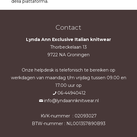
della piattaforma.
Contact
Lynda Ann Exclusive Italian knitwear
Thorbeckelaan 13
9722 NA Groningen
Onze helpdesk is telefonisch te bereiken op
werkdagen van maandag t/m vrijdag tussen 09.00 en
17.00 uur op
06-44940412
info@lyndaannknitwear.nl
KVK-nummer : 02093027
BTW-nummer : NL001357890B93