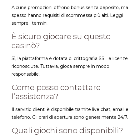
Alcune promozioni offrono bonus senza deposito, ma
spesso hanno requisiti di scommessa più alti. Leggi
sempre i termini.
È sicuro giocare su questo
casinò?
Sì, la piattaforma è dotata di crittografia SSL e licenze
riconosciute. Tuttavia, gioca sempre in modo
responsabile.
Come posso contattare
l’assistenza?
Il servizio clienti è disponibile tramite live chat, email e
telefono. Gli orari di apertura sono generalmente 24/7.
Quali giochi sono disponibili?