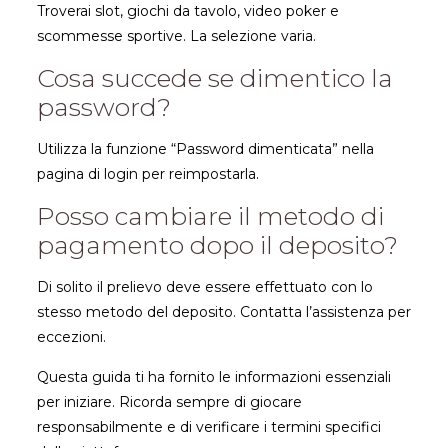
Troverai slot, giochi da tavolo, video poker e
scommesse sportive. La selezione varia.
Cosa succede se dimentico la
password?
Utilizza la funzione “Password dimenticata” nella
pagina di login per reimpostarla.
Posso cambiare il metodo di
pagamento dopo il deposito?
Di solito il prelievo deve essere effettuato con lo
stesso metodo del deposito. Contatta l’assistenza per
eccezioni.
Questa guida ti ha fornito le informazioni essenziali
per iniziare. Ricorda sempre di giocare
responsabilmente e di verificare i termini specifici