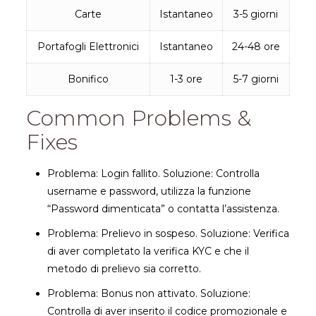
Carte
Istantaneo
3-5 giorni
Portafogli Elettronici
Istantaneo
24-48 ore
Bonifico
1-3 ore
5-7 giorni
Common Problems &
Fixes
Problema: Login fallito. Soluzione: Controlla
username e password, utilizza la funzione
“Password dimenticata” o contatta l’assistenza.
Problema: Prelievo in sospeso. Soluzione: Verifica
di aver completato la verifica KYC e che il
metodo di prelievo sia corretto.
Problema: Bonus non attivato. Soluzione:
Controlla di aver inserito il codice promozionale e