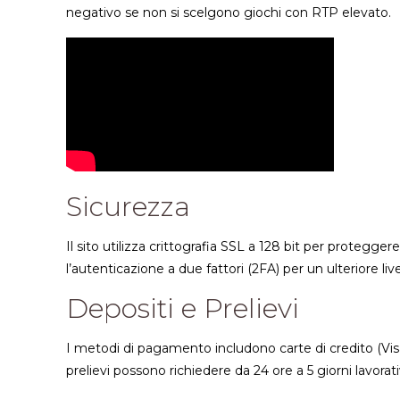
negativo se non si scelgono giochi con RTP elevato.
Sicurezza
Il sito utilizza crittografia SSL a 128 bit per protegger
l’autenticazione a due fattori (2FA) per un ulteriore li
Depositi e Prelievi
I metodi di pagamento includono carte di credito (Visa, 
prelievi possono richiedere da 24 ore a 5 giorni lavor