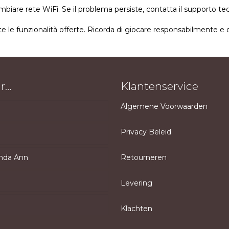
ambiare rete WiFi. Se il problema persiste, contatta il supporto te
e le funzionalità offerte. Ricorda di giocare responsabilmente e d
r…
Klantenservice
Algemene Voorwaarden
Privacy Beleid
nda Ann
agdoeken
Retourneren
ho’s
Levering
/stola’s
Klachten