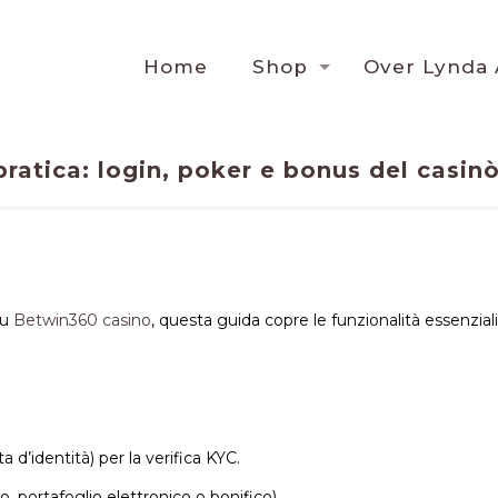
Home
Shop
Over Lynda
ratica: login, poker e bonus del casin
su
Betwin360 casino
, questa guida copre le funzionalità essenzia
d’identità) per la verifica KYC.
 portafoglio elettronico o bonifico).