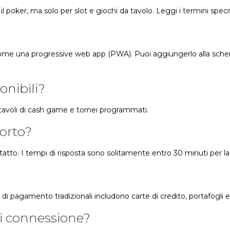
il poker, ma solo per slot e giochi da tavolo. Leggi i termini speci
ona come una progressive web app (PWA). Puoi aggiungerlo alla 
onibili?
 tavoli di cash game e tornei programmati.
orto?
ontatto. I tempi di risposta sono solitamente entro 30 minuti per la
di pagamento tradizionali includono carte di credito, portafogli ele
di connessione?