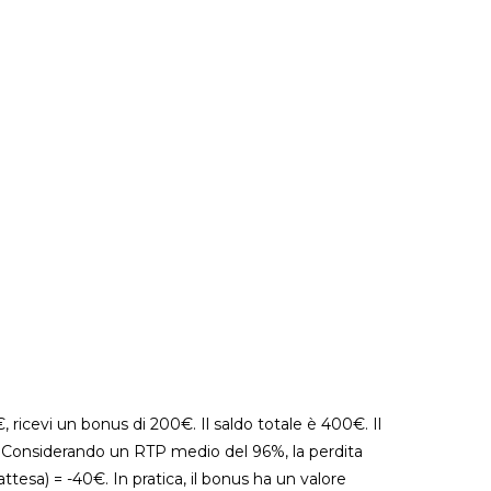
icevi un bonus di 200€. Il saldo totale è 400€. Il
 Considerando un RTP medio del 96%, la perdita
ttesa) = -40€. In pratica, il bonus ha un valore