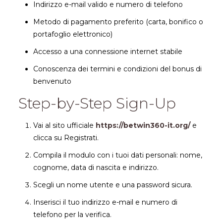
Indirizzo e-mail valido e numero di telefono
Metodo di pagamento preferito (carta, bonifico o
portafoglio elettronico)
Accesso a una connessione internet stabile
Conoscenza dei termini e condizioni del bonus di
benvenuto
Step-by-Step Sign-Up
Vai al sito ufficiale
https://betwin360-it.org/
e
clicca su Registrati.
Compila il modulo con i tuoi dati personali: nome,
cognome, data di nascita e indirizzo.
Scegli un nome utente e una password sicura.
Inserisci il tuo indirizzo e-mail e numero di
telefono per la verifica.