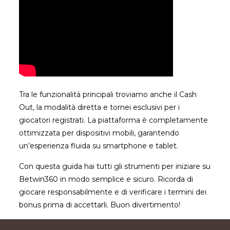
Tra le funzionalità principali troviamo anche il Cash
Out, la modalità diretta e tornei esclusivi per i
giocatori registrati. La piattaforma è completamente
ottimizzata per dispositivi mobili, garantendo
un’esperienza fluida su smartphone e tablet.
Con questa guida hai tutti gli strumenti per iniziare su
Betwin360 in modo semplice e sicuro. Ricorda di
giocare responsabilmente e di verificare i termini dei
bonus prima di accettarli. Buon divertimento!