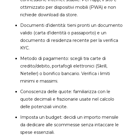
ottimizzato per dispositivi mobili (PWA) e non
richiede download da store.
Documenti d’identità: tieni pronti un documento
valido (carta d’identità o passaporto) e un
documento di residenza recente per la verifica
KYC.
Metodo di pagamento: scegli tra carte di
credito/debito, portafogli elettronici (Skrill,
Neteller) o bonifico bancario. Verifica i limiti
minimi e massimi.
Conoscenza delle quote: familiarizza con le
quote decimali e frazionarie usate nel calcolo
delle potenziali vincite.
Imposta un budget: decidi un importo mensile
da dedicare alle scommesse senza intaccare le
spese essenziali.