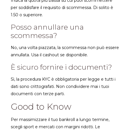
Indica la quota più bassa su cui puoi scommettere
per soddisfare il requisito di scommessa. Di solito è
1.50 o superiore.
Posso annullare una
scommessa?
No, una volta piazzata, la scommessa non può essere
annullata. Usa il cashout se disponibile.
È sicuro fornire i documenti?
Sì, la procedura KYC è obbligatoria per legge e tutti i
dati sono crittografati. Non condividere mai i tuoi
documenti con terze parti.
Good to Know
Per massimizzare il tuo bankroll a lungo termine,
scegli sport e mercati con margini ridotti. Le