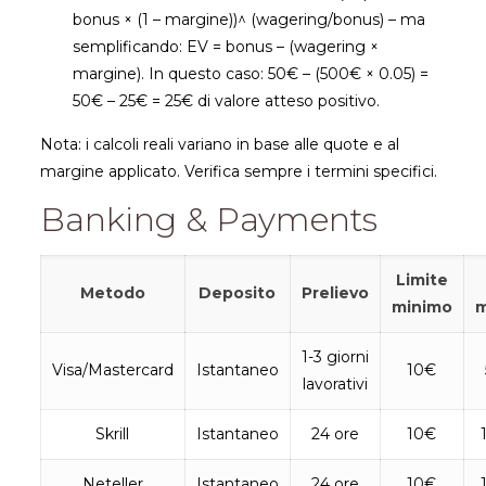
bonus × (1 – margine))^ (wagering/bonus) – ma
semplificando: EV = bonus – (wagering ×
margine). In questo caso: 50€ – (500€ × 0.05) =
50€ – 25€ = 25€ di valore atteso positivo.
Nota: i calcoli reali variano in base alle quote e al
margine applicato. Verifica sempre i termini specifici.
Banking & Payments
Limite
Metodo
Deposito
Prelievo
minimo
m
1-3 giorni
Visa/Mastercard
Istantaneo
10€
lavorativi
Skrill
Istantaneo
24 ore
10€
Neteller
Istantaneo
24 ore
10€