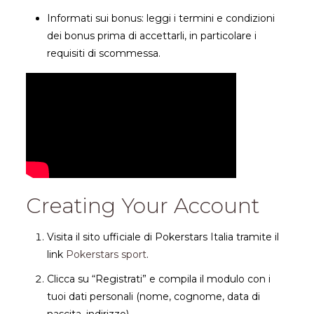
Informati sui bonus: leggi i termini e condizioni
dei bonus prima di accettarli, in particolare i
requisiti di scommessa.
Creating Your Account
Visita il sito ufficiale di Pokerstars Italia tramite il
link
Pokerstars sport
.
Clicca su “Registrati” e compila il modulo con i
tuoi dati personali (nome, cognome, data di