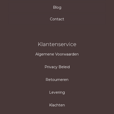
Poncho’s
Blog
Sjaals/stola’s
Contact
Klantenservice
Algemene Voorwaarden
Privacy Beleid
Retourneren
Levering
Klachten