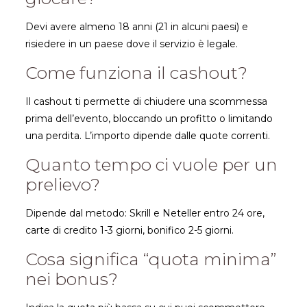
Devi avere almeno 18 anni (21 in alcuni paesi) e
risiedere in un paese dove il servizio è legale.
Come funziona il cashout?
Il cashout ti permette di chiudere una scommessa
prima dell’evento, bloccando un profitto o limitando
una perdita. L’importo dipende dalle quote correnti.
Quanto tempo ci vuole per un
prelievo?
Dipende dal metodo: Skrill e Neteller entro 24 ore,
carte di credito 1-3 giorni, bonifico 2-5 giorni.
Cosa significa “quota minima”
nei bonus?