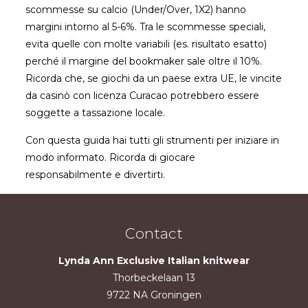
scommesse su calcio (Under/Over, 1X2) hanno
margini intorno al 5-6%. Tra le scommesse speciali,
evita quelle con molte variabili (es. risultato esatto)
perché il margine del bookmaker sale oltre il 10%.
Ricorda che, se giochi da un paese extra UE, le vincite
da casinò con licenza Curacao potrebbero essere
soggette a tassazione locale.
Con questa guida hai tutti gli strumenti per iniziare in
modo informato. Ricorda di giocare
responsabilmente e divertirti.
Contact
Lynda Ann Exclusive Italian knitwear
Thorbeckelaan 13
9722 NA Groningen