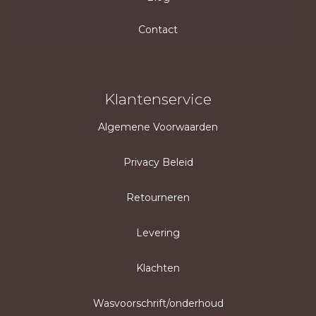
Sjaals/stola’s
Contact
Klantenservice
Algemene Voorwaarden
Privacy Beleid
Retourneren
Levering
Klachten
Wasvoorschrift/onderhoud