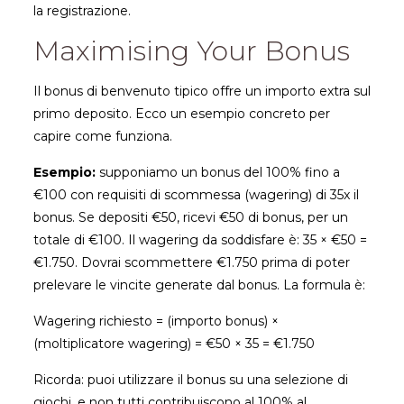
la registrazione.
Maximising Your Bonus
Il bonus di benvenuto tipico offre un importo extra sul
primo deposito. Ecco un esempio concreto per
capire come funziona.
Esempio:
supponiamo un bonus del 100% fino a
€100 con requisiti di scommessa (wagering) di 35x il
bonus. Se depositi €50, ricevi €50 di bonus, per un
totale di €100. Il wagering da soddisfare è: 35 × €50 =
€1.750. Dovrai scommettere €1.750 prima di poter
prelevare le vincite generate dal bonus. La formula è:
Wagering richiesto = (importo bonus) ×
(moltiplicatore wagering) = €50 × 35 = €1.750
Ricorda: puoi utilizzare il bonus su una selezione di
giochi, e non tutti contribuiscono al 100% al