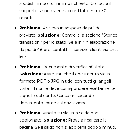
soddisfi l’importo minimo richiesto. Contatta il
supporto se non viene accreditato entro 30
minuti.
Problema:
Prelievo in sospeso da più del
previsto.
Soluzione:
Controlla la sezione “Storico
transazioni” per lo stato. Se è in “In elaborazione”
da più di 48 ore, contatta il servizio clienti via chat
live.
Problema:
Documento di verifica rifiutato.
Soluzione:
Assicurati che il documento sia in
formato PDF o JPG, nitido, con tutti gli angoli
visibili. Il nome deve corrispondere esattamente
a quello del conto. Carica un secondo
documento come autorizzazione.
Problema:
Vincita su slot ma saldo non
aggiornato.
Soluzione:
Prova a ricaricare la
pagina. Se il saldo non si aggiorna dopo 5 minuti,