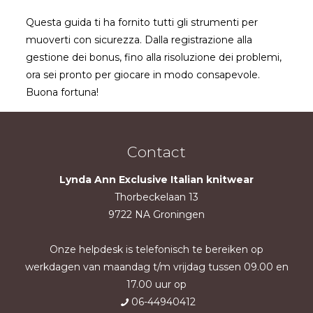
Questa guida ti ha fornito tutti gli strumenti per
muoverti con sicurezza. Dalla registrazione alla
gestione dei bonus, fino alla risoluzione dei problemi,
ora sei pronto per giocare in modo consapevole.
Buona fortuna!
Contact
Lynda Ann Exclusive Italian knitwear
Thorbeckelaan 13
9722 NA Groningen
Onze helpdesk is telefonisch te bereiken op
werkdagen van maandag t/m vrijdag tussen 09.00 en
17.00 uur op
06-44940412