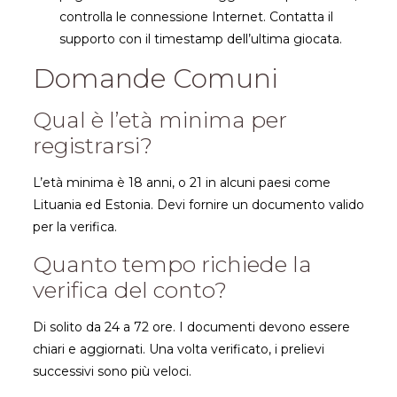
controlla le connessione Internet. Contatta il
supporto con il timestamp dell’ultima giocata.
Domande Comuni
Qual è l’età minima per
registrarsi?
L’età minima è 18 anni, o 21 in alcuni paesi come
Lituania ed Estonia. Devi fornire un documento valido
per la verifica.
Quanto tempo richiede la
verifica del conto?
Di solito da 24 a 72 ore. I documenti devono essere
chiari e aggiornati. Una volta verificato, i prelievi
successivi sono più veloci.