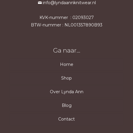
info@lyndaannknitwear.nl
KVK-nummer : 02093027
BTW-nummer : NL001357890B93
Ga naar…
Home
Shop
Over Lynda Ann
Omslagdoeken
Poncho’s
Blog
Sjaals/stola’s
Contact