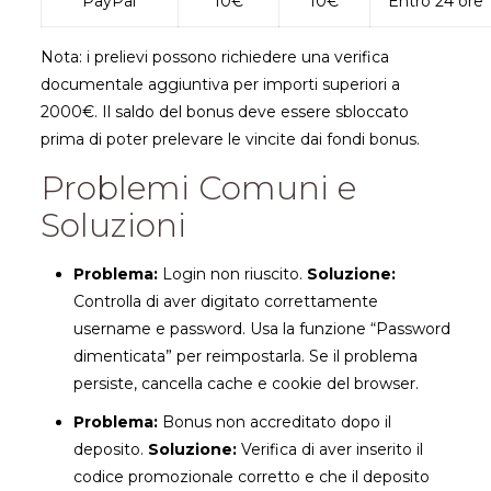
PayPal
10€
10€
Entro 24 ore
Nota: i prelievi possono richiedere una verifica
documentale aggiuntiva per importi superiori a
2000€. Il saldo del bonus deve essere sbloccato
prima di poter prelevare le vincite dai fondi bonus.
Problemi Comuni e
Soluzioni
Problema:
Login non riuscito.
Soluzione:
Controlla di aver digitato correttamente
username e password. Usa la funzione “Password
dimenticata” per reimpostarla. Se il problema
persiste, cancella cache e cookie del browser.
Problema:
Bonus non accreditato dopo il
deposito.
Soluzione:
Verifica di aver inserito il
codice promozionale corretto e che il deposito