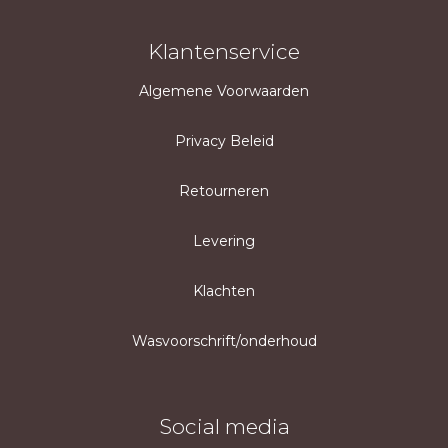
Klantenservice
Algemene Voorwaarden
Privacy Beleid
Retourneren
Levering
Klachten
Wasvoorschrift/onderhoud
Social media