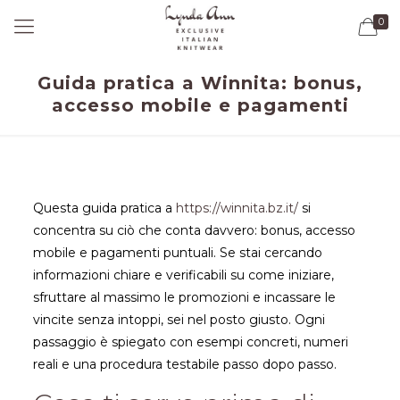
0
Guida pratica a Winnita: bonus,
accesso mobile e pagamenti
Questa guida pratica a
https://winnita.bz.it/
si
concentra su ciò che conta davvero: bonus, accesso
mobile e pagamenti puntuali. Se stai cercando
informazioni chiare e verificabili su come iniziare,
sfruttare al massimo le promozioni e incassare le
vincite senza intoppi, sei nel posto giusto. Ogni
passaggio è spiegato con esempi concreti, numeri
reali e una procedura testabile passo dopo passo.