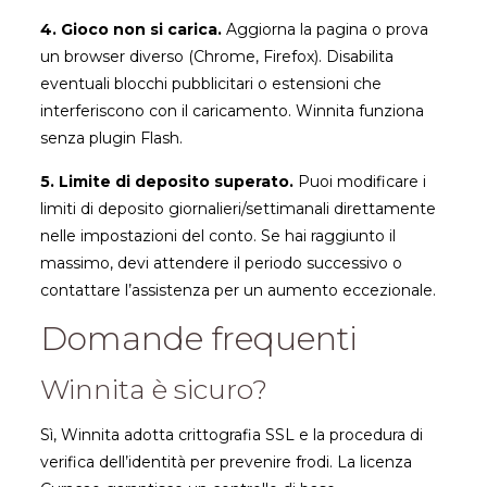
4. Gioco non si carica.
Aggiorna la pagina o prova
un browser diverso (Chrome, Firefox). Disabilita
eventuali blocchi pubblicitari o estensioni che
interferiscono con il caricamento. Winnita funziona
senza plugin Flash.
5. Limite di deposito superato.
Puoi modificare i
limiti di deposito giornalieri/settimanali direttamente
nelle impostazioni del conto. Se hai raggiunto il
massimo, devi attendere il periodo successivo o
contattare l’assistenza per un aumento eccezionale.
Domande frequenti
Winnita è sicuro?
Sì, Winnita adotta crittografia SSL e la procedura di
verifica dell’identità per prevenire frodi. La licenza