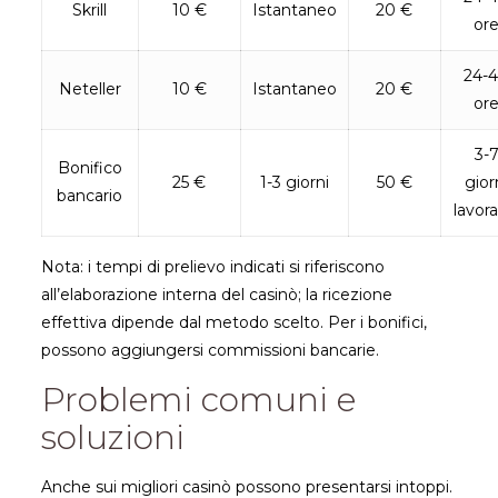
Skrill
10 €
Istantaneo
20 €
or
24-
Neteller
10 €
Istantaneo
20 €
or
3-
Bonifico
25 €
1-3 giorni
50 €
gior
bancario
lavora
Nota: i tempi di prelievo indicati si riferiscono
all’elaborazione interna del casinò; la ricezione
effettiva dipende dal metodo scelto. Per i bonifici,
possono aggiungersi commissioni bancarie.
Problemi comuni e
soluzioni
Anche sui migliori casinò possono presentarsi intoppi.