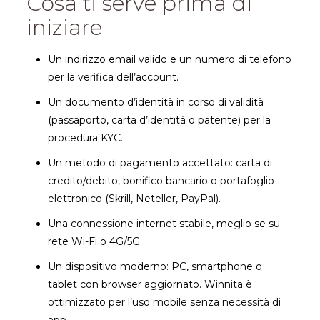
Cosa ti serve prima di
iniziare
Un indirizzo email valido e un numero di telefono
per la verifica dell’account.
Un documento d’identità in corso di validità
(passaporto, carta d’identità o patente) per la
procedura KYC.
Un metodo di pagamento accettato: carta di
credito/debito, bonifico bancario o portafoglio
elettronico (Skrill, Neteller, PayPal).
Una connessione internet stabile, meglio se su
rete Wi-Fi o 4G/5G.
Un dispositivo moderno: PC, smartphone o
tablet con browser aggiornato. Winnita è
ottimizzato per l’uso mobile senza necessità di