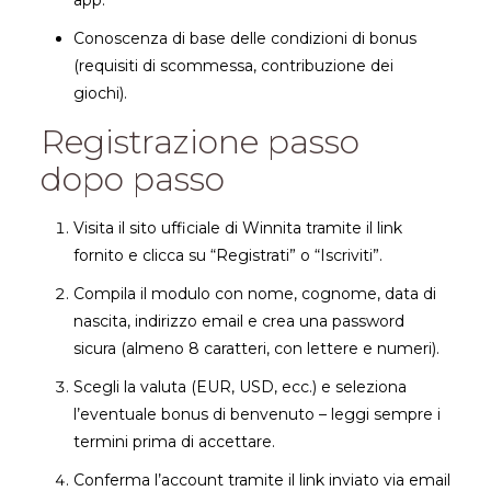
app.
Conoscenza di base delle condizioni di bonus
(requisiti di scommessa, contribuzione dei
giochi).
Registrazione passo
dopo passo
Visita il sito ufficiale di Winnita tramite il link
fornito e clicca su “Registrati” o “Iscriviti”.
Compila il modulo con nome, cognome, data di
nascita, indirizzo email e crea una password
sicura (almeno 8 caratteri, con lettere e numeri).
Scegli la valuta (EUR, USD, ecc.) e seleziona
l’eventuale bonus di benvenuto – leggi sempre i
termini prima di accettare.
Conferma l’account tramite il link inviato via email