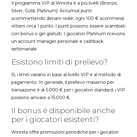
Il programma VIP di Winnita è a più livelli (Bronze,
Silver, Gold, Platinum). Accumuli punti
scommettendo denaro reale; ogni 100 € scommessi
ottieni circa 1 punto. I punti possono essere scambiati
con bonus o giri gratuiti. I giocatori Platinum ricevono
un account manager personale e cashback
settimanale.
Esistono limiti di prelievo?
Sì, i limiti variano in base al livello VIP e al metodo di
pagamento. In generale, il prelievo massimo per
transazione è di 5.000 € per i giocatori standard; i VIP
possono arrivare a 15.000 €.
Il bonus è disponibile anche
per i giocatori esistenti?
Winnita offre promozioni periodiche per i giocatori