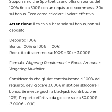
Supponiamo che Sportbet casino offra un bonus del
100% fino a 500€ con un requisito di scommessa 30x
sul bonus. Ecco come calcolare il valore effettivo.
Attenzione:
il calcolo si basa solo sul bonus, non sul
deposito.
Deposito: 100€
Bonus: 100% di 100€ = 100€
Requisito di scommessa: 100€ × 30x = 3.000€
Formula:
Wagering Requirement = Bonus Amount ×
Wagering Multiplier
Considerando che gli slot contribuiscono al 100% del
requisito, devi giocare 3.000€ in slot per sbloccare il
bonus. Se invece giochi a blackjack (contribuzione
10%), l’importo effettivo da giocare sale a 30.000€
(3.000€ ÷ 0,10).