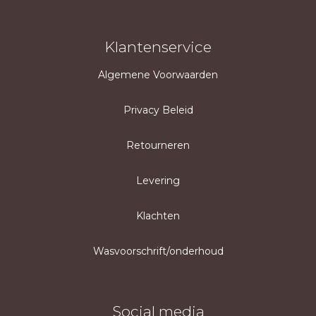
Klantenservice
Algemene Voorwaarden
Privacy Beleid
Retourneren
Levering
Klachten
Wasvoorschrift/onderhoud
Social media