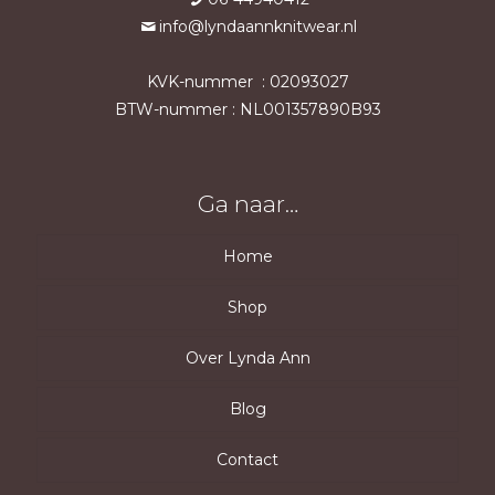
info@lyndaannknitwear.nl
KVK-nummer : 02093027
BTW-nummer : NL001357890B93
Ga naar…
Home
Shop
Over Lynda Ann
Omslagdoeken
Poncho’s
Blog
Sjaals/stola’s
Contact