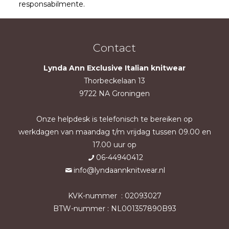
responsabilmente.
Contact
Lynda Ann Exclusive Italian knitwear
Thorbeckelaan 13
9722 NA Groningen
Onze helpdesk is telefonisch te bereiken op
werkdagen van maandag t/m vrijdag tussen 09.00 en
17.00 uur op
06-44940412
info@lyndaannknitwear.nl
KVK-nummer : 02093027
BTW-nummer : NL001357890B93