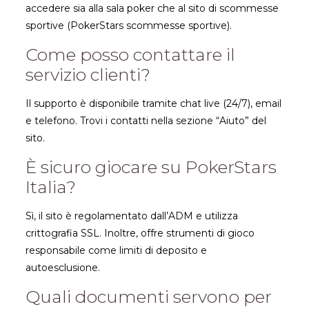
accedere sia alla sala poker che al sito di scommesse
sportive (PokerStars scommesse sportive).
Come posso contattare il
servizio clienti?
Il supporto è disponibile tramite chat live (24/7), email
e telefono. Trovi i contatti nella sezione “Aiuto” del
sito.
È sicuro giocare su PokerStars
Italia?
Sì, il sito è regolamentato dall’ADM e utilizza
crittografia SSL. Inoltre, offre strumenti di gioco
responsabile come limiti di deposito e
autoesclusione.
Quali documenti servono per