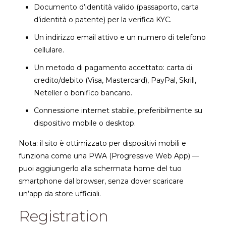
Documento d’identità valido (passaporto, carta
d’identità o patente) per la verifica KYC.
Un indirizzo email attivo e un numero di telefono
cellulare.
Un metodo di pagamento accettato: carta di
credito/debito (Visa, Mastercard), PayPal, Skrill,
Neteller o bonifico bancario.
Connessione internet stabile, preferibilmente su
dispositivo mobile o desktop.
Nota: il sito è ottimizzato per dispositivi mobili e
funziona come una PWA (Progressive Web App) —
puoi aggiungerlo alla schermata home del tuo
smartphone dal browser, senza dover scaricare
un’app da store ufficiali.
Registration