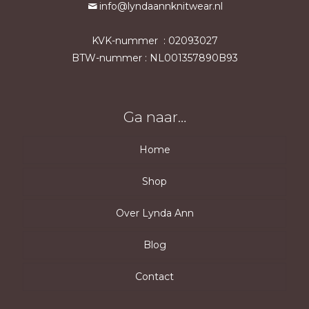
info@lyndaannknitwear.nl
KVK-nummer : 02093027
BTW-nummer : NL001357890B93
Ga naar…
Home
Shop
Over Lynda Ann
Omslagdoeken
Poncho’s
Blog
Sjaals/stola’s
Contact