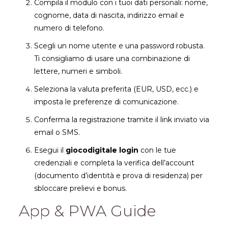
Compila il modulo con i tuoi dati personali: nome,
cognome, data di nascita, indirizzo email e
numero di telefono.
Scegli un nome utente e una password robusta.
Ti consigliamo di usare una combinazione di
lettere, numeri e simboli.
Seleziona la valuta preferita (EUR, USD, ecc.) e
imposta le preferenze di comunicazione.
Conferma la registrazione tramite il link inviato via
email o SMS.
Esegui il
giocodigitale login
con le tue
credenziali e completa la verifica dell’account
(documento d’identità e prova di residenza) per
sbloccare prelievi e bonus.
App & PWA Guide