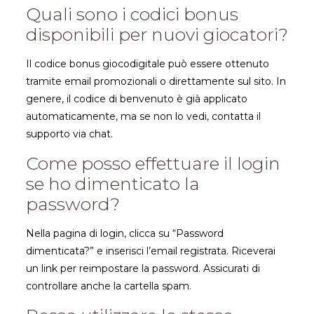
Quali sono i codici bonus
disponibili per nuovi giocatori?
Il codice bonus giocodigitale può essere ottenuto
tramite email promozionali o direttamente sul sito. In
genere, il codice di benvenuto è già applicato
automaticamente, ma se non lo vedi, contatta il
supporto via chat.
Come posso effettuare il login
se ho dimenticato la
password?
Nella pagina di login, clicca su “Password
dimenticata?” e inserisci l’email registrata. Riceverai
un link per reimpostare la password. Assicurati di
controllare anche la cartella spam.