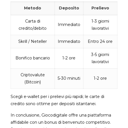
Metodo
Deposito
Prelievo
Carta di
1-3 giorni
Immediato
credito/debito
lavorativi
Skrill / Neteller
Immediato
Entro 24 ore
3-5 giorni
Bonifico bancario
1-2 ore
lavorativi
Criptovalute
5-30 minuti
1-2 ore
(Bitcoin)
Scegli e-wallet per i prelievi più rapidi; le carte di
credito sono ottime per depositi istantanei.
In conclusione, Giocodigitale offre una piattaforma
affidabile con un bonus di benvenuto competitivo.