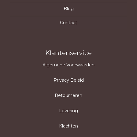
Poncho’s
Blog
Sjaals/stola’s
Contact
Klantenservice
Algemene Voorwaarden
Privacy Beleid
Retourneren
Levering
Klachten