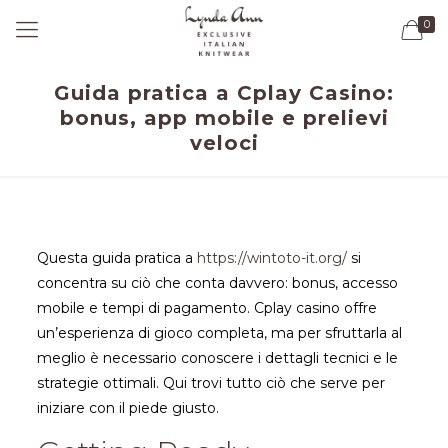
0
Guida pratica a Cplay Casino:
bonus, app mobile e prelievi
veloci
Questa guida pratica a
https://wintoto-it.org/
si
concentra su ciò che conta davvero: bonus, accesso
mobile e tempi di pagamento. Cplay casino offre
un’esperienza di gioco completa, ma per sfruttarla al
meglio è necessario conoscere i dettagli tecnici e le
strategie ottimali. Qui trovi tutto ciò che serve per
iniziare con il piede giusto.