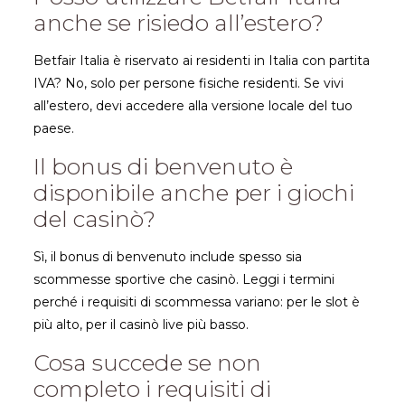
anche se risiedo all’estero?
Betfair Italia è riservato ai residenti in Italia con partita
IVA? No, solo per persone fisiche residenti. Se vivi
all’estero, devi accedere alla versione locale del tuo
paese.
Il bonus di benvenuto è
disponibile anche per i giochi
del casinò?
Sì, il bonus di benvenuto include spesso sia
scommesse sportive che casinò. Leggi i termini
perché i requisiti di scommessa variano: per le slot è
più alto, per il casinò live più basso.
Cosa succede se non
completo i requisiti di