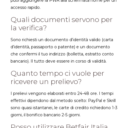
puoi aggiungere la PWA alla schermata home per un
accesso rapido.
Quali documenti servono per
la verifica?
Sono richiesti un documento d’identità valido (carta
d’identità, passaporto o patente) e un documento
che confermi il tuo indirizzo (bolletta, estratto conto
bancario). Il tutto deve essere in corso di validità.
Quanto tempo ci vuole per
ricevere un prelievo?
I prelievi vengono elaborati entro 24-48 ore. I tempi
effettivi dipendono dal metodo scelto: PayPal e Skrill
sono quasi istantanei, le carte di credito richiedono 1-3
giorni, il bonifico bancario 2-5 giorni.
Posso utilizzare Betfair Italia