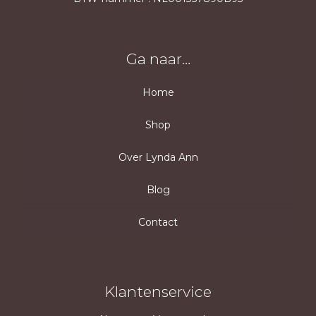
Ga naar…
Home
Shop
Over Lynda Ann
Omslagdoeken
Poncho’s
Blog
Sjaals/stola’s
Contact
Klantenservice