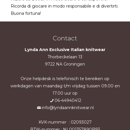
Ricorda di giocare in modo responsabile e di divertirti.
Buona fortuna!
Contact
Lynda Ann Exclusive Italian knitwear
Thorbeckelaan 13
9722 NA Groningen
Onze helpdesk is telefonisch te bereiken op
werkdagen van maandag t/m vrijdag tussen 09.00 en
17.00 uur op
06-44940412
info@lyndaannknitwear.nl
KVK-nummer : 02093027
BTW-nummer : NL001357890B93