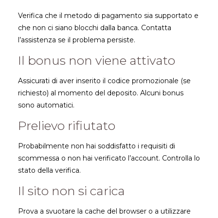
Verifica che il metodo di pagamento sia supportato e
che non ci siano blocchi dalla banca. Contatta
l’assistenza se il problema persiste.
Il bonus non viene attivato
Assicurati di aver inserito il codice promozionale (se
richiesto) al momento del deposito. Alcuni bonus
sono automatici.
Prelievo rifiutato
Probabilmente non hai soddisfatto i requisiti di
scommessa o non hai verificato l’account. Controlla lo
stato della verifica.
Il sito non si carica
Prova a svuotare la cache del browser o a utilizzare