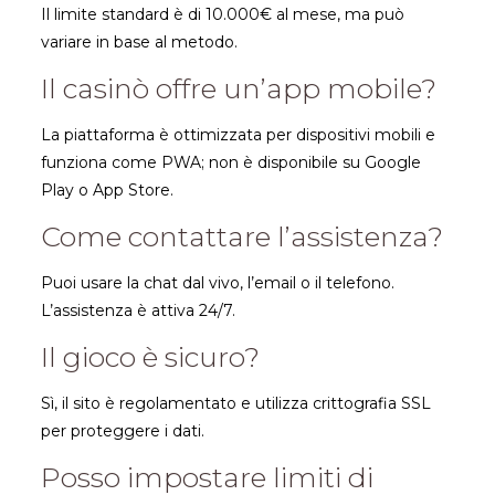
Il limite standard è di 10.000€ al mese, ma può
variare in base al metodo.
Il casinò offre un’app mobile?
La piattaforma è ottimizzata per dispositivi mobili e
funziona come PWA; non è disponibile su Google
Play o App Store.
Come contattare l’assistenza?
Puoi usare la chat dal vivo, l’email o il telefono.
L’assistenza è attiva 24/7.
Il gioco è sicuro?
Sì, il sito è regolamentato e utilizza crittografia SSL
per proteggere i dati.
Posso impostare limiti di