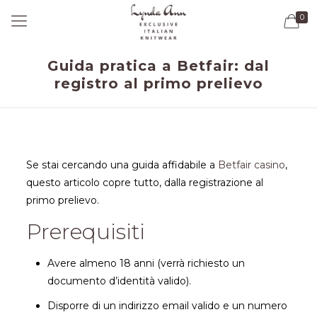
0
Guida pratica a Betfair: dal
registro al primo prelievo
Se stai cercando una guida affidabile a
Betfair casino
,
questo articolo copre tutto, dalla registrazione al
primo prelievo.
Prerequisiti
Avere almeno 18 anni (verrà richiesto un
documento d’identità valido).
Disporre di un indirizzo email valido e un numero