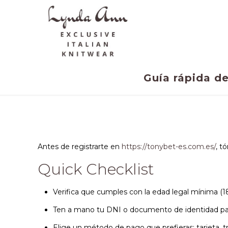
Guía rápida de
Antes de registrarte en
https://tonybet-es.com.es/
, t
Quick Checklist
Verifica que cumples con la edad legal mínima (1
Ten a mano tu DNI o documento de identidad par
Elige un método de pago que prefieras: tarjeta, 