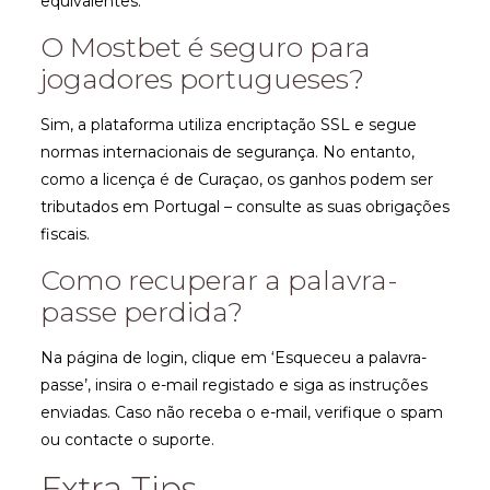
equivalentes.
O Mostbet é seguro para
jogadores portugueses?
Sim, a plataforma utiliza encriptação SSL e segue
normas internacionais de segurança. No entanto,
como a licença é de Curaçao, os ganhos podem ser
tributados em Portugal – consulte as suas obrigações
fiscais.
Como recuperar a palavra-
passe perdida?
Na página de login, clique em ‘Esqueceu a palavra-
passe’, insira o e-mail registado e siga as instruções
enviadas. Caso não receba o e-mail, verifique o spam
ou contacte o suporte.
Extra Tips