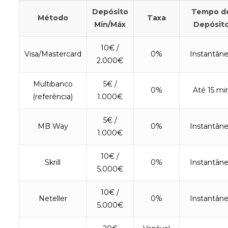
Depósito
Tempo d
Método
Taxa
Mín/Máx
Depósit
10€ /
Visa/Mastercard
0%
Instantân
2.000€
Multibanco
5€ /
0%
Até 15 mi
(referência)
1.000€
5€ /
MB Way
0%
Instantân
1.000€
10€ /
Skrill
0%
Instantân
5.000€
10€ /
Neteller
0%
Instantân
5.000€