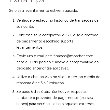
Se o seu levantamento estiver atrasado:
Verifique o estado no histórico de transações da
sua conta.
Confirme se já completou o KYC e se o método
de pagamento escolhido suporta
levantamentos.
Envie um e-mail para finance@mostbet.com
com o ID do pedido e anexe o comprovativo do
depósito anterior (se aplicável).
Utilize o chat ao vivo no site – o tempo médio de
resposta é de 3 a 5 minutos.
Se após 5 dias úteis não houver resposta,
contacte o provedor de pagamento (ex.: seu
banco) para verificar se há bloqueios externos.