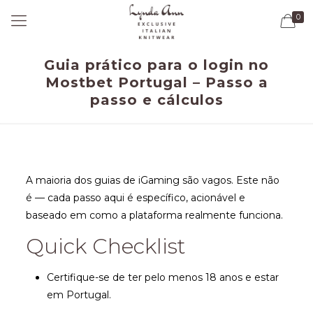
0
Guia prático para o login no
Mostbet Portugal – Passo a
passo e cálculos
A maioria dos guias de iGaming são vagos. Este não
é — cada passo aqui é específico, acionável e
baseado em como a plataforma realmente funciona.
Quick Checklist
Certifique-se de ter pelo menos 18 anos e estar
em Portugal.