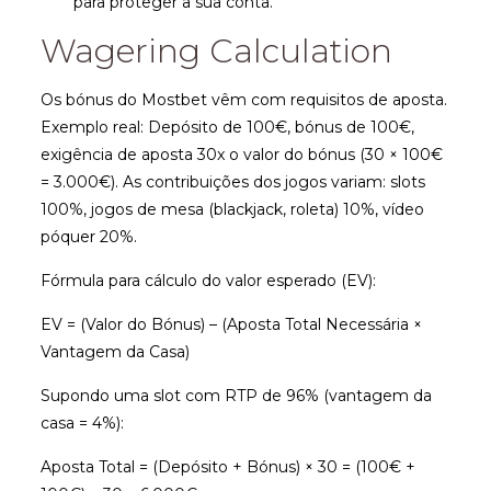
para proteger a sua conta.
Wagering Calculation
Os bónus do Mostbet vêm com requisitos de aposta.
Exemplo real: Depósito de 100€, bónus de 100€,
exigência de aposta 30x o valor do bónus (30 × 100€
= 3.000€). As contribuições dos jogos variam: slots
100%, jogos de mesa (blackjack, roleta) 10%, vídeo
póquer 20%.
Fórmula para cálculo do valor esperado (EV):
EV = (Valor do Bónus) – (Aposta Total Necessária ×
Vantagem da Casa)
Supondo uma slot com RTP de 96% (vantagem da
casa = 4%):
Aposta Total = (Depósito + Bónus) × 30 = (100€ +