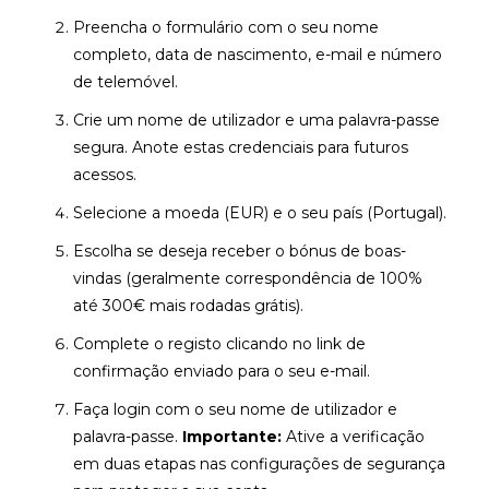
Preencha o formulário com o seu nome
completo, data de nascimento, e-mail e número
de telemóvel.
Crie um nome de utilizador e uma palavra-passe
segura. Anote estas credenciais para futuros
acessos.
Selecione a moeda (EUR) e o seu país (Portugal).
Escolha se deseja receber o bónus de boas-
vindas (geralmente correspondência de 100%
até 300€ mais rodadas grátis).
Complete o registo clicando no link de
confirmação enviado para o seu e-mail.
Faça login com o seu nome de utilizador e
palavra-passe.
Importante:
Ative a verificação
em duas etapas nas configurações de segurança