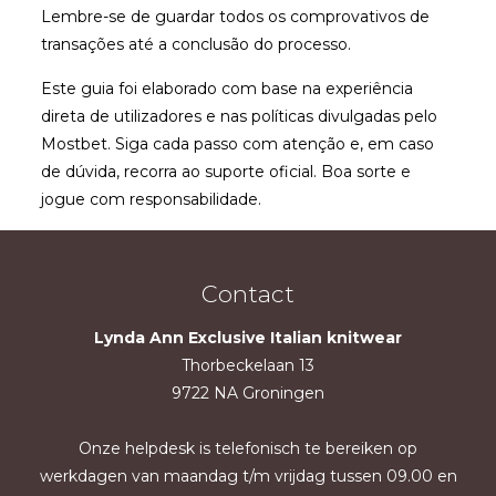
Lembre-se de guardar todos os comprovativos de
transações até a conclusão do processo.
Este guia foi elaborado com base na experiência
direta de utilizadores e nas políticas divulgadas pelo
Mostbet. Siga cada passo com atenção e, em caso
de dúvida, recorra ao suporte oficial. Boa sorte e
jogue com responsabilidade.
Contact
Lynda Ann Exclusive Italian knitwear
Thorbeckelaan 13
9722 NA Groningen
Onze helpdesk is telefonisch te bereiken op
werkdagen van maandag t/m vrijdag tussen 09.00 en