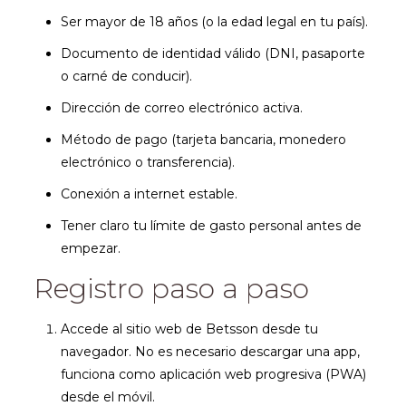
Ser mayor de 18 años (o la edad legal en tu país).
Documento de identidad válido (DNI, pasaporte
o carné de conducir).
Dirección de correo electrónico activa.
Método de pago (tarjeta bancaria, monedero
electrónico o transferencia).
Conexión a internet estable.
Tener claro tu límite de gasto personal antes de
empezar.
Registro paso a paso
Accede al sitio web de Betsson desde tu
navegador. No es necesario descargar una app,
funciona como aplicación web progresiva (PWA)
desde el móvil.