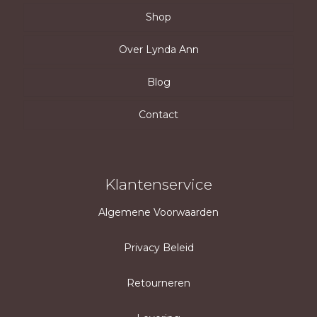
Shop
Over Lynda Ann
Omslagdoeken
Poncho’s
Blog
Sjaals/stola’s
Contact
Klantenservice
Algemene Voorwaarden
Privacy Beleid
Retourneren