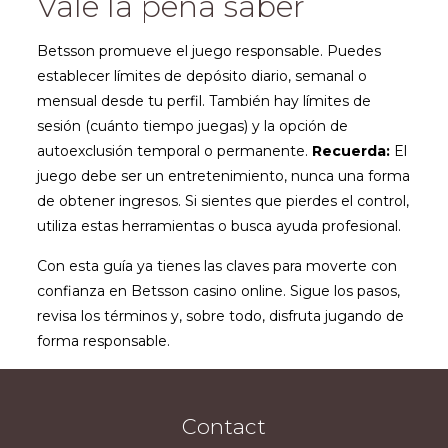
Vale la pena saber
Betsson promueve el juego responsable. Puedes
establecer límites de depósito diario, semanal o
mensual desde tu perfil. También hay límites de
sesión (cuánto tiempo juegas) y la opción de
autoexclusión temporal o permanente.
Recuerda:
El
juego debe ser un entretenimiento, nunca una forma
de obtener ingresos. Si sientes que pierdes el control,
utiliza estas herramientas o busca ayuda profesional.
Con esta guía ya tienes las claves para moverte con
confianza en Betsson casino online. Sigue los pasos,
revisa los términos y, sobre todo, disfruta jugando de
forma responsable.
Contact