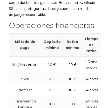
cómo declarar tus ganancias. Betsson utiliza cifrado
SSL para proteger tus datos y cuenta con medidas
de juego responsable.
Operaciones financieras
Tiempo
Método de
Depósito
Retiro
de
pago
mínimo
mínimo
retiro
1-3 días
Visa/Mastercard
10 €
20 €
hábiles
Skrill
10 €
10 €
24 horas
Neteller
10 €
10 €
24 horas
Transferencia
3-7 días
20 €
50 €
bancaria
hábiles