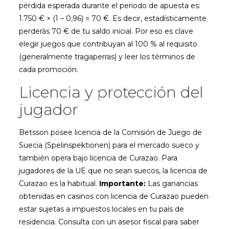
pérdida esperada durante el periodo de apuesta es:
1.750 € × (1 – 0,96) = 70 €. Es decir, estadísticamente
perderás 70 € de tu saldo inicial. Por eso es clave
elegir juegos que contribuyan al 100 % al requisito
(generalmente tragaperras) y leer los términos de
cada promoción.
Licencia y protección del
jugador
Betsson posee licencia de la Comisión de Juego de
Suecia (Spelinspektionen) para el mercado sueco y
también opera bajo licencia de Curazao. Para
jugadores de la UE que no sean suecos, la licencia de
Curazao es la habitual.
Importante:
Las ganancias
obtenidas en casinos con licencia de Curazao pueden
estar sujetas a impuestos locales en tu país de
residencia. Consulta con un asesor fiscal para saber