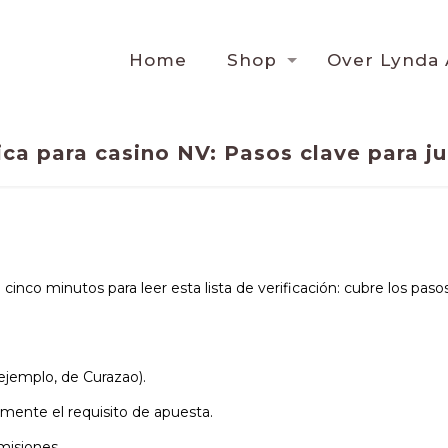
Home
Shop
Over Lynda
ica para casino NV: Pasos clave para j
cinco minutos para leer esta lista de verificación: cubre los pas
 ejemplo, de Curazao).
lmente el requisito de apuesta.
misiones.