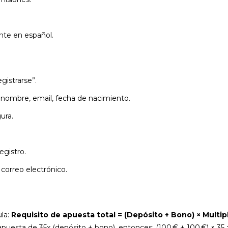
nte en español.
gistrarse”.
 nombre, email, fecha de nacimiento.
ura.
egistro.
 correo electrónico.
ula:
Requisito de apuesta total = (Depósito + Bono) × Multi
apuesta de 35x (depósito + bono), entonces: (100 € + 100 €) × 35