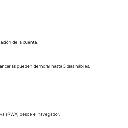
ación de la cuenta.
ancarias pueden demorar hasta 5 días hábiles.
siva (PWA) desde el navegador.