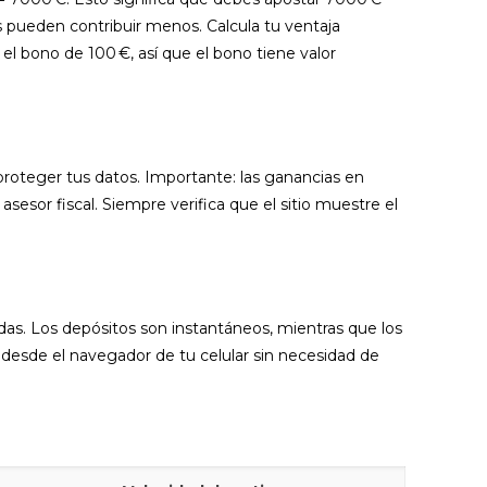
os pueden contribuir menos. Calcula tu ventaja
 el bono de 100 €, así que el bono tiene valor
 proteger tus datos. Importante: las ganancias en
sesor fiscal. Siempre verifica que el sitio muestre el
das. Los depósitos son instantáneos, mientras que los
 desde el navegador de tu celular sin necesidad de