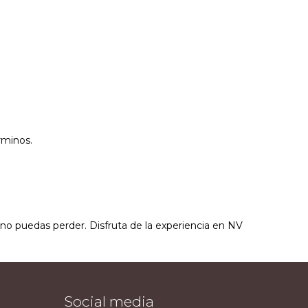
rminos.
no puedas perder. Disfruta de la experiencia en NV
Social media