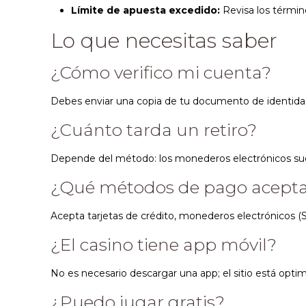
Límite de apuesta excedido:
Revisa los término
Lo que necesitas saber
¿Cómo verifico mi cuenta?
Debes enviar una copia de tu documento de identidad 
¿Cuánto tarda un retiro?
Depende del método: los monederos electrónicos suele
¿Qué métodos de pago acepta
Acepta tarjetas de crédito, monederos electrónicos (S
¿El casino tiene app móvil?
No es necesario descargar una app; el sitio está opt
¿Puedo jugar gratis?