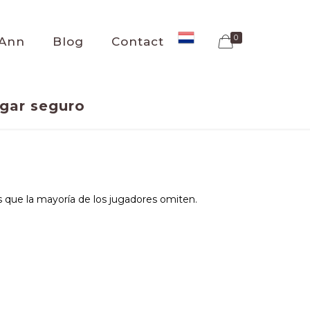
0
 Ann
Blog
Contact
ugar seguro
os que la mayoría de los jugadores omiten.