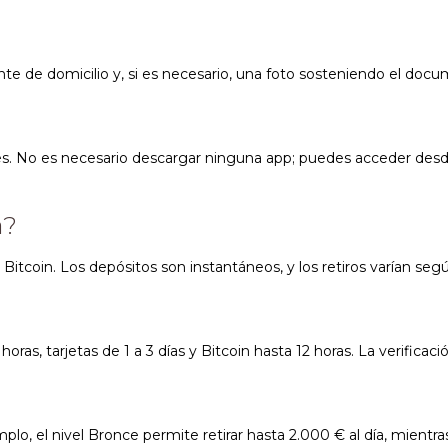
e de domicilio y, si es necesario, una foto sosteniendo el docum
s. No es necesario descargar ninguna app; puedes acceder desde 
a?
y Bitcoin. Los depósitos son instantáneos, y los retiros varían se
, tarjetas de 1 a 3 días y Bitcoin hasta 12 horas. La verificació
emplo, el nivel Bronce permite retirar hasta 2.000 € al día, mient