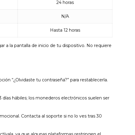
24 horas
N/A
Hasta 12 horas
 la pantalla de inicio de tu dispositivo. No requiere
opción “¿Olvidaste tu contraseña?” para restablecerla.
3 días hábiles; los monederos electrónicos suelen ser
cional. Contacta al soporte si no lo ves tras 30
actívala, ya que algunas plataformas restringen el