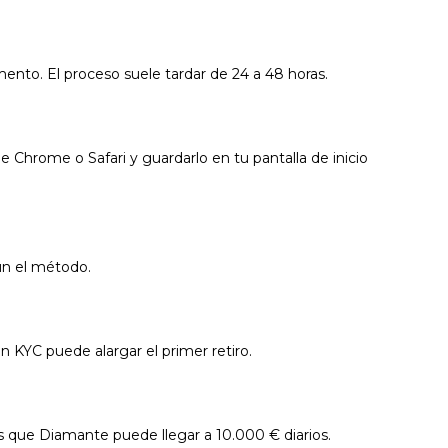
ento. El proceso suele tardar de 24 a 48 horas.
Chrome o Safari y guardarlo en tu pantalla de inicio
gún el método.
n KYC puede alargar el primer retiro.
ras que Diamante puede llegar a 10.000 € diarios.