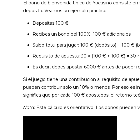
El bono de bienvenida típico de Yocasino consiste en
depósito. Veamos un ejemplo práctico:
Depositas 100 €.
Recibes un bono del 100%: 100 € adicionales.
Saldo total para jugar: 100 € (depósito) + 100 € (
Requisito de apuesta: 30 × (100 € + 100 €) = 30 
Es decir, debes apostar 6000 € antes de poder re
Si el juego tiene una contribución al requisito de a
pueden contribuir solo un 10% o menos. Por eso es i
significa que por cada 100 € apostados, el retorno teó
Nota:
Este cálculo es orientativo. Los bonos pueden v