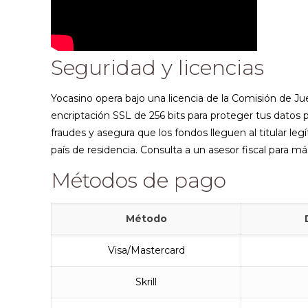
Seguridad y licencias
Yocasino opera bajo una licencia de la Comisión de Ju
encriptación SSL de 256 bits para proteger tus datos p
fraudes y asegura que los fondos lleguen al titular leg
país de residencia. Consulta a un asesor fiscal para má
Métodos de pago
Método
Visa/Mastercard
Skrill