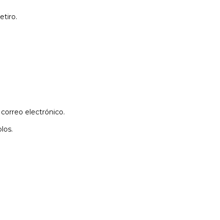
etiro.
correo electrónico.
los.