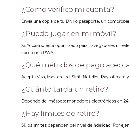
¿Cómo verifico mi cuenta?
Envía una copia de tu DNI o pasaporte, un comprobant
¿Puedo jugar en mi móvil?
Sí, Yocasino está optimizado para navegadores móvile
como una PWA.
¿Qué métodos de pago acept
Acepta Visa, Mastercard, Skrill, Neteller, Paysafecard 
¿Cuánto tarda un retiro?
Depende del método: monederos electrónicos en 24 horas
¿Hay límites de retiro?
Sí, los límites dependen del nivel de fidelidad. Por ej