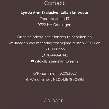
Contact
Lynda Ann Exclusive Italian knitwear
Thorbeckelaan 13
9722 NA Groningen
Onze helpdesk is telefonisch te bereiken op
werkdagen van maandag t/m vrijdag tussen 09.00 en
17.00 uur op
06-44940412
info@lyndaannknitwear.nl
KVK-nummer : 02093027
BTW-nummer : NL001357890B93
Ga naar…