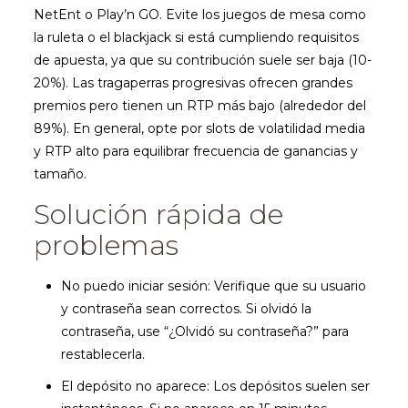
NetEnt o Play’n GO. Evite los juegos de mesa como
la ruleta o el blackjack si está cumpliendo requisitos
de apuesta, ya que su contribución suele ser baja (10-
20%). Las tragaperras progresivas ofrecen grandes
premios pero tienen un RTP más bajo (alrededor del
89%). En general, opte por slots de volatilidad media
y RTP alto para equilibrar frecuencia de ganancias y
tamaño.
Solución rápida de
problemas
No puedo iniciar sesión: Verifique que su usuario
y contraseña sean correctos. Si olvidó la
contraseña, use “¿Olvidó su contraseña?” para
restablecerla.
El depósito no aparece: Los depósitos suelen ser