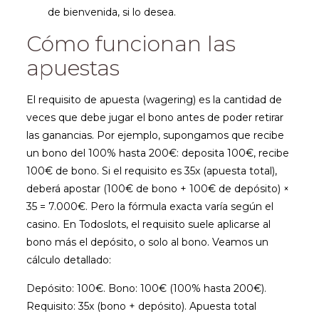
de bienvenida, si lo desea.
Cómo funcionan las
apuestas
El requisito de apuesta (wagering) es la cantidad de
veces que debe jugar el bono antes de poder retirar
las ganancias. Por ejemplo, supongamos que recibe
un bono del 100% hasta 200€: deposita 100€, recibe
100€ de bono. Si el requisito es 35x (apuesta total),
deberá apostar (100€ de bono + 100€ de depósito) ×
35 = 7.000€. Pero la fórmula exacta varía según el
casino. En Todoslots, el requisito suele aplicarse al
bono más el depósito, o solo al bono. Veamos un
cálculo detallado:
Depósito: 100€. Bono: 100€ (100% hasta 200€).
Requisito: 35x (bono + depósito). Apuesta total