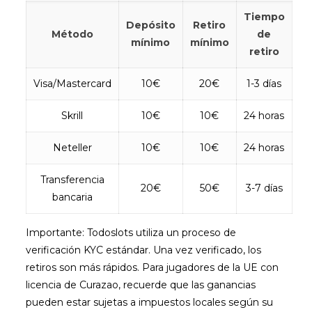
Tiempo
Depósito
Retiro
Método
de
mínimo
mínimo
retiro
Visa/Mastercard
10€
20€
1-3 días
Skrill
10€
10€
24 horas
Neteller
10€
10€
24 horas
Transferencia
20€
50€
3-7 días
bancaria
Importante: Todoslots utiliza un proceso de
verificación KYC estándar. Una vez verificado, los
retiros son más rápidos. Para jugadores de la UE con
licencia de Curazao, recuerde que las ganancias
pueden estar sujetas a impuestos locales según su