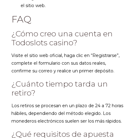
el sitio web.
FAQ
¿Cómo creo una cuenta en
Todoslots casino?
Visite el sitio web oficial, haga clic en “Registrarse”,
complete el formulario con sus datos reales,
confirme su correo y realice un primer depósito.
¿Cuánto tiempo tarda un
retiro?
Los retiros se procesan en un plazo de 24 a 72 horas
hábiles, dependiendo del método elegido. Los
monederos electrónicos suelen ser los más rápidos.
¿Qué requisitos de apuesta